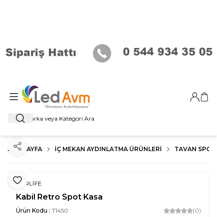
Giriş Ya
Sep
Ara
ANA SAYFA
İÇ MEKAN AYDINLATMA ÜRÜNLERI
TAVAN SPOT
Paylaş
Favoriye Ekle
FORLİFE
Kabil Retro Spot Kasa
Ürün Kodu :
T1450
(0)