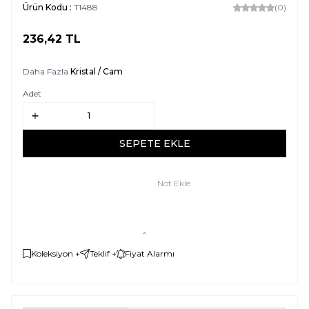
Ürün Kodu :
T1488
(0)
236,42
TL
SEPETE EKLE
Daha Fazla
Kristal / Cam
Adet
SEPETE EKLE
Not Ekle
Koleksiyon +
Teklif +
Fiyat Alarmı