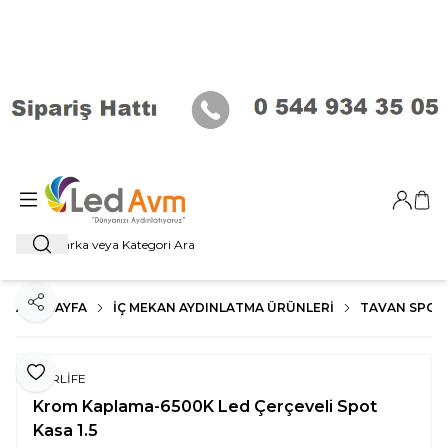
Giriş Ya
Sep
Ara
ANA SAYFA
İÇ MEKAN AYDINLATMA ÜRÜNLERI
TAVAN SPOT
Paylaş
Favoriye Ekle
FORLİFE
Krom Kaplama-6500K Led Çerçeveli Spot
Kasa 1.5