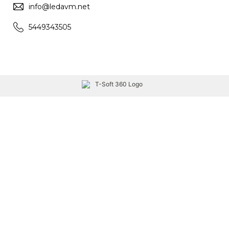
info@ledavm.net
5449343505