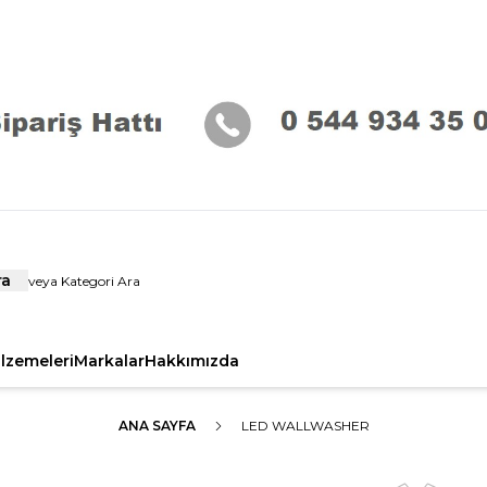
ra
alzemeleri
Markalar
Hakkımızda
ANA SAYFA
LED WALLWASHER