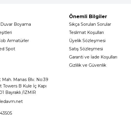
Önemli Bilgiler
 Duvar Boyama
Sıkça Sorulan Sorular
itleri
Teslimat Koşulları
ob Armatürler
Üyelik Sözleşmesi
ed Spot
Satış Sözleşmesi
Garanti ve İade Koşulları
Gizlilik ve Güvenlik
t Mah. Manas Blv. No:39
t Towers B Kule İç Kapı
01 Bayraklı /İZMİR
ledavm.net
43505