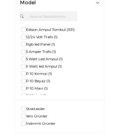
Model
Edison Ampul Tombul
(331)
12/24 Volt Trafo
(1)
Rgb led Panel
(1)
5 Amper Trafo
(1)
5 Watt Led Ampul
(1)
9 Watt led Ampul
(1)
P 10 Kırmızı
(1)
P 10 Beyaz
(1)
P 10 Mavi
(1)
P 10 Yeşil
(1)
5 Watt Cob led Spot
(1)
Stoktakiler
Rgb Şerit Led
(1)
Yeni Ürünler
Led Floresan 120 Cm
(1)
İndirimli Ürünler
50 Watt Rgb Led projektör
(1)
5 w Cob Led Spot
(1)