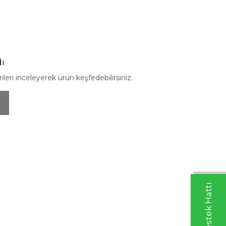
ı
eri inceleyerek ürün keşfedebilirsiniz.