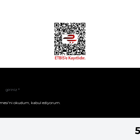
mesi'ni
okudum, kabul ediyorum.