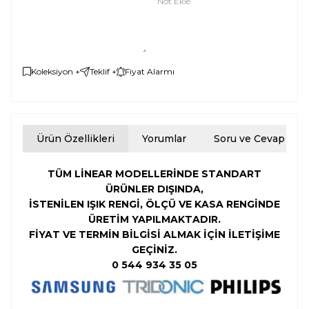
Not Ekle
Koleksiyon +
Teklif +
Fiyat Alarmı
Ürün Özellikleri
Yorumlar
Soru ve Cevap
TÜM LİNEAR MODELLERİNDE STANDART
ÜRÜNLER DIŞINDA,
İSTENİLEN
IŞIK RENGİ,
ÖLÇÜ VE KASA RENGİNDE
ÜRETİM YAPILMAKTADIR.
FİYAT VE TERMİN BİLGİSİ ALMAK İÇİN İLETİŞİME
GEÇİNİZ.
0 544 934 35 05