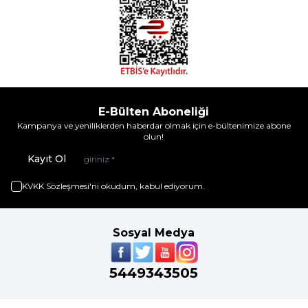
E-Bülten Aboneliği
Kampanya ve yeniliklerden haberdar olmak için e-bültenimize abone
olun!
Kayıt Ol
KVKK Sözleşmesi'ni
okudum, kabul ediyorum.
Sosyal Medya
5449343505