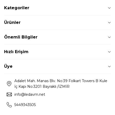
Kategoriler
Ürünler
Önemli Bilgiler
Hızlı Erişim
Üye
Adalet Mah. Manas Blv. No:39 Folkart Towers B Kule
İç Kapı No:3201 Bayraklı /İZMİR
info@ledavm.net
5449343505