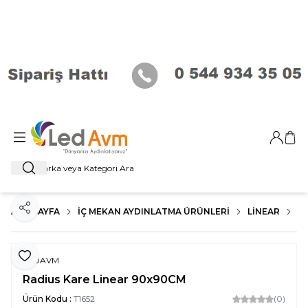
Giriş Ya
Sep
Ara
ANA SAYFA
İÇ MEKAN AYDINLATMA ÜRÜNLERI
LİNEAR
R
Paylaş
Favoriye Ekle
LEDAVM
Radius Kare Linear 90x90CM
Ürün Kodu :
T1652
(0)