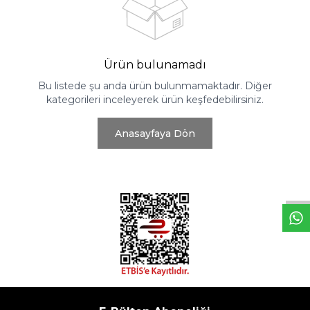
Ürün bulunamadı
Bu listede şu anda ürün bulunmamaktadır. Diğer
kategorileri inceleyerek ürün keşfedebilirsiniz.
Anasayfaya Dön
W
h
t
s
a
p
p
D
e
s
e
H
a
t
t