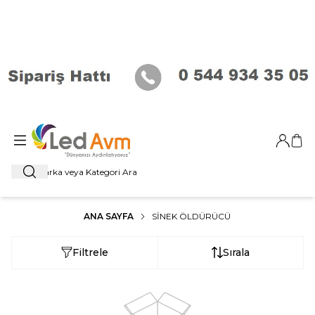
Giriş Ya
Sep
Ara
ANA SAYFA
SINEK ÖLDÜRÜCÜ
Filtrele
Sırala