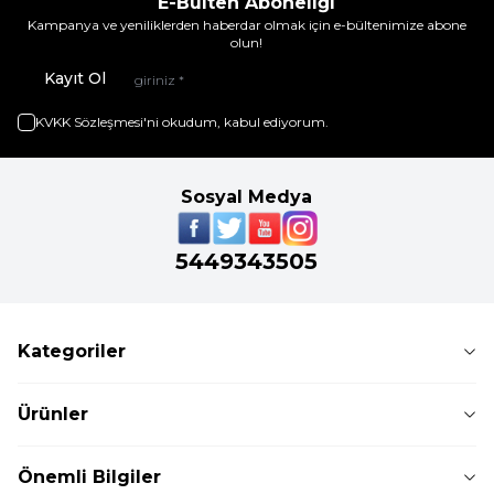
E-Bülten Aboneliği
Kampanya ve yeniliklerden haberdar olmak için e-bültenimize abone
olun!
Kayıt Ol
KVKK Sözleşmesi'ni
okudum, kabul ediyorum.
Sosyal Medya
5449343505
Kategoriler
Ürünler
Önemli Bilgiler