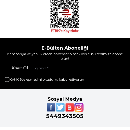
E-Bülten Aboneliği
Kampanya ve yeniliklerden haberdar olmak için e-bültenimize abone
olun!
Kayıt Ol
KVKK Sözleşmesi'ni
okudum, kabul ediyorum.
Sosyal Medya
5449343505