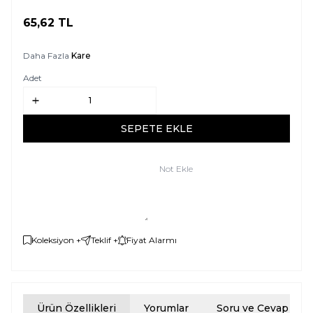
65,62
TL
SEPETE EKLE
Daha Fazla
Kare
Adet
SEPETE EKLE
Not Ekle
Koleksiyon +
Teklif +
Fiyat Alarmı
Ürün Özellikleri
Yorumlar
Soru ve Cevap