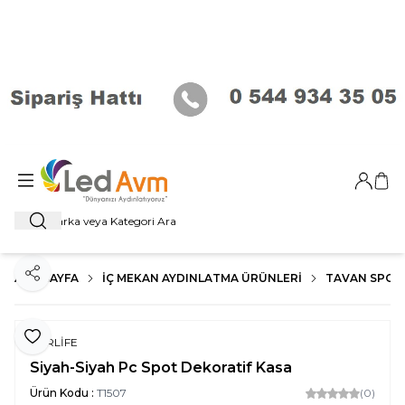
Giriş Ya
Sep
Ara
ANA SAYFA
İÇ MEKAN AYDINLATMA ÜRÜNLERI
TAVAN SPOT
Paylaş
Favoriye Ekle
FORLİFE
Siyah-Siyah Pc Spot Dekoratif Kasa
Ürün Kodu :
T1507
(0)