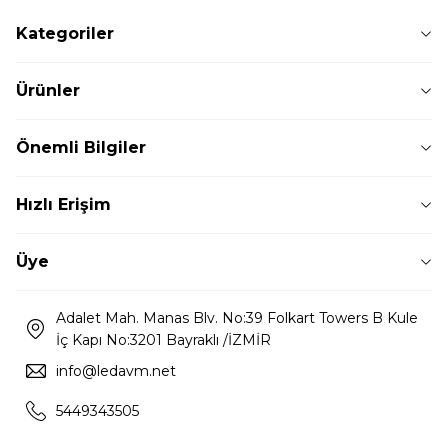
Kategoriler
Ürünler
Önemli Bilgiler
Hızlı Erişim
Üye
Adalet Mah. Manas Blv. No:39 Folkart Towers B Kule
İç Kapı No:3201 Bayraklı /İZMİR
info@ledavm.net
5449343505