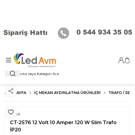
Giriş Ya
Sep
Ara
ANA SAYFA
İÇ MEKAN AYDINLATMA ÜRÜNLERI
TRAFO / SENS
Paylaş
Favoriye Ekle
CATA
CT-2576 12 Volt 10 Amper 120 W Slim Trafo
İP20