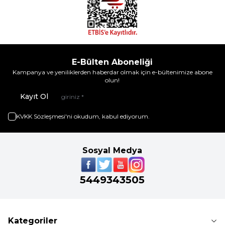
E-Bülten Aboneliği
Kampanya ve yeniliklerden haberdar olmak için e-bültenimize abone
olun!
Kayıt Ol
KVKK Sözleşmesi'ni
okudum, kabul ediyorum.
Sosyal Medya
5449343505
Kategoriler