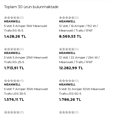
Toplam
30
ürün bulunmaktadır.
ükendi
Tükendi
(0)
(0)
MEANWELL
MEANWELL
5 Volt 3 Amper 15W Meanwell
12 Volt / 16 Amper / 192 W /
Trafo RS-15-5
Meanwell / Trafo / İP67
1.428,26
TL
8.569,53
TL
ükendi
Tükendi
(0)
(0)
MEANWELL
MEANWELL
5 Volt 5 Amper 25W Meanwell
12 Volt / 22 Amper / 264 W /
Trafo RS-25-5
Meanwell / Trafo / İP67
1.713,91
TL
12.282,99
TL
ükendi
Tükendi
(0)
(0)
MEANWELL
MEANWELL
5 Volt 7 Amper 35W Meanwell
5 Volt 10 Amper 50W Meanwell
Trafo LRS-35-5
Trafo LRS-50-5
1.576,11
TL
1.786,26
TL
ükendi
Tükendi
(0)
(0)