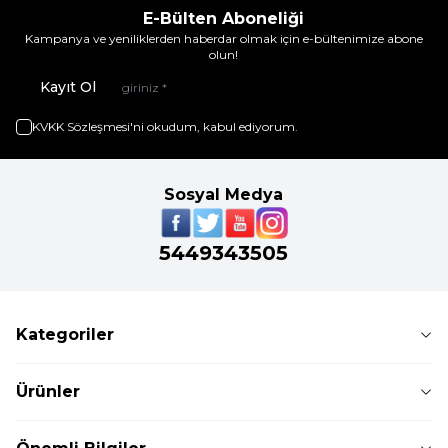
E-Bülten Aboneliği
Kampanya ve yeniliklerden haberdar olmak için e-bültenimize abone
olun!
Kayıt Ol
KVKK Sözleşmesi'ni
okudum, kabul ediyorum.
Sosyal Medya
5449343505
Kategoriler
Ürünler