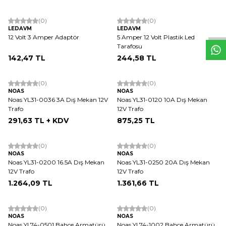
W
h
t
s
a
p
p
D
e
s
e
H
a
t
t
(0)
(0)
LEDAVM
LEDAVM
12 Volt 3 Amper Adaptör
5 Amper 12 Volt Plastik Led
Tarafosu
142,47
TL
244,58
TL
(0)
(0)
NOAS
NOAS
Noas YL31-0036 3A Dış Mekan 12V
Noas YL31-0120 10A Dış Mekan
Trafo
12V Trafo
291,63
TL + KDV
875,25
TL
(0)
(0)
NOAS
NOAS
Noas YL31-0200 16.5A Dış Mekan
Noas YL31-0250 20A Dış Mekan
12V Trafo
12V Trafo
1.264,09
TL
1.361,66
TL
ükendi
(0)
(0)
NOAS
NOAS
Noas YL74-0501 Bahçe Armatürü
Noas YL74-1002 Bahçe Armatürü