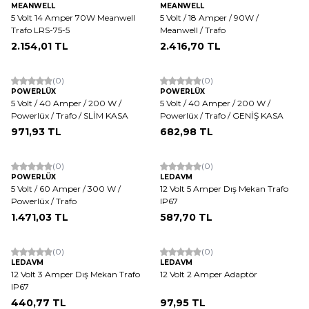
MEANWELL
MEANWELL
5 Volt 14 Amper 70W Meanwell
5 Volt / 18 Amper / 90W /
Trafo LRS-75-5
Meanwell / Trafo
2.154,01
TL
2.416,70
TL
(0)
(0)
POWERLÜX
POWERLÜX
5 Volt / 40 Amper / 200 W /
5 Volt / 40 Amper / 200 W /
Powerlüx / Trafo / SLİM KASA
Powerlüx / Trafo / GENİŞ KASA
971,93
TL
682,98
TL
(0)
(0)
POWERLÜX
LEDAVM
5 Volt / 60 Amper / 300 W /
12 Volt 5 Amper Dış Mekan Trafo
Powerlüx / Trafo
IP67
1.471,03
TL
587,70
TL
(0)
(0)
LEDAVM
LEDAVM
12 Volt 3 Amper Dış Mekan Trafo
12 Volt 2 Amper Adaptör
IP67
440,77
TL
97,95
TL