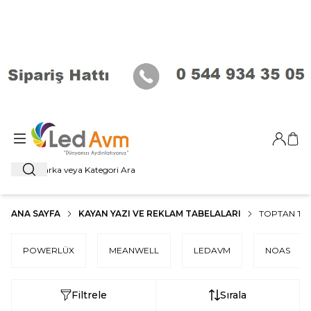
Giriş Ya
Sep
Ara
ANA SAYFA
KAYAN YAZI VE REKLAM TABELALARI
TOPTAN TR
POWERLÜX
MEANWELL
LEDAVM
NOAS
Filtrele
Sırala