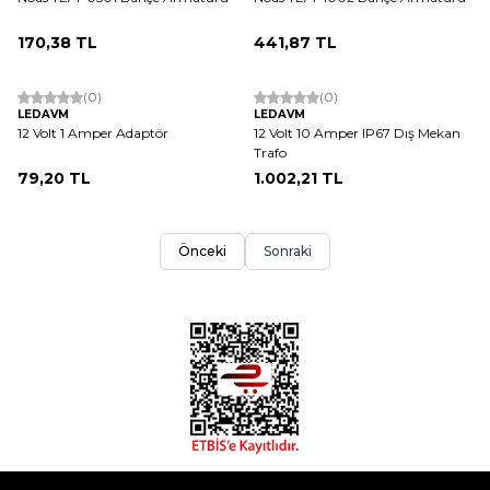
170,38
TL
441,87
TL
ükendi
(0)
(0)
LEDAVM
LEDAVM
12 Volt 1 Amper Adaptör
12 Volt 10 Amper IP67 Dış Mekan
Trafo
79,20
TL
1.002,21
TL
Önceki
Sonraki