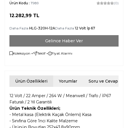
Ürün Kodu :
T989
(0)
12.282,99
TL
Daha Fazla
HLG-320H-12A
Daha Fazla
12 Volt İp 67
Gelince Haber Ver
Koleksiyon +
Teklif +
Fiyat Alarmı
Ürün Özellikleri
Yorumlar
Soru ve Cevap
12 Volt / 22 Amper / 264 W / Meanwell / Trafo / İP67
Faturalı / 2 Yıl Garantili
Ürün Teknik Özellikleri;
- Metal kasa (Elektrik Kaçak Önlemi) Kasa
- Sınıfına Göre 1nci Kalite Malzeme
- Ürünün Boyutları
252
x43,8x90mm