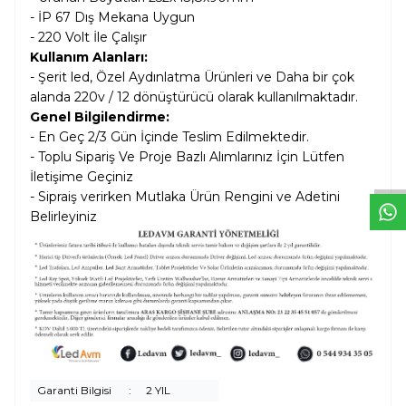
- İP 67 Dış Mekana Uygun
- 220 Volt İle Çalışır
Kullanım Alanları:
- Şerit led, Özel Aydınlatma Ürünleri ve Daha bir çok
alanda 220v / 12 dönüştürücü olarak kullanılmaktadır.
Genel Bilgilendirme:
W
h
t
s
a
p
p
D
e
s
e
H
a
t
t
- En Geç 2/3 Gün İçinde Teslim Edilmektedir.
- Toplu Sipariş Ve Proje Bazlı Alımlarınız İçin Lütfen
İletişime Geçiniz
- Sipraiş verirken Mutlaka Ürün Rengini ve Adetini
Belirleyiniz
Garanti Bilgisi
:
2 YIL