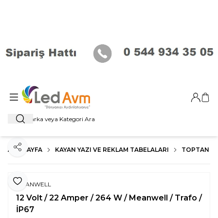
Giriş Ya
Sep
Ara
ANA SAYFA
KAYAN YAZI VE REKLAM TABELALARI
TOPTAN T
Paylaş
Favoriye Ekle
MEANWELL
12 Volt / 22 Amper / 264 W / Meanwell / Trafo /
İP67