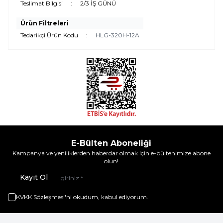
Teslimat Bilgisi
:
2/3 İŞ GÜNÜ
Ürün Filtreleri
Tedarikçi Ürün Kodu
:
HLG-320H-12A
E-Bülten Aboneliği
Kampanya ve yeniliklerden haberdar olmak için e-bültenimize abone
olun!
Kayıt Ol
KVKK Sözleşmesi'ni
okudum, kabul ediyorum.