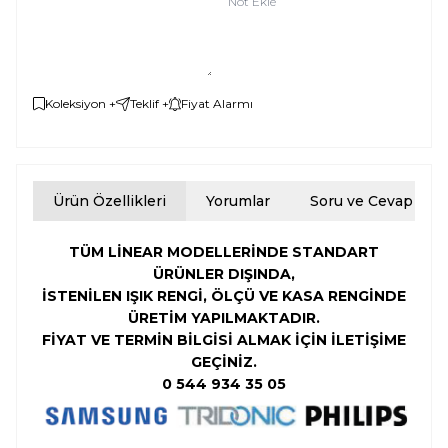
Not Ekle
Koleksiyon +
Teklif +
Fiyat Alarmı
Ürün Özellikleri
Yorumlar
Soru ve Cevap
TÜM LİNEAR MODELLERİNDE STANDART
ÜRÜNLER DIŞINDA,
İSTENİLEN
IŞIK RENGİ,
ÖLÇÜ VE KASA RENGİNDE
ÜRETİM YAPILMAKTADIR.
FİYAT VE TERMİN BİLGİSİ ALMAK İÇİN İLETİŞİME
GEÇİNİZ.
0 544 934 35 05