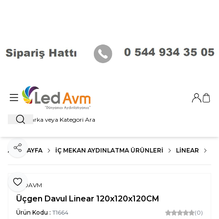
Giriş Ya
Sep
Ara
ANA SAYFA
İÇ MEKAN AYDINLATMA ÜRÜNLERI
LİNEAR
R
Paylaş
Favoriye Ekle
LEDAVM
Üçgen Davul Linear 120x120x120CM
Ürün Kodu :
T1664
(0)