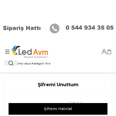
Giriş Ya
Sep
Ara
Şifremi Unuttum
E-Posta
Şifremi Hatırlat