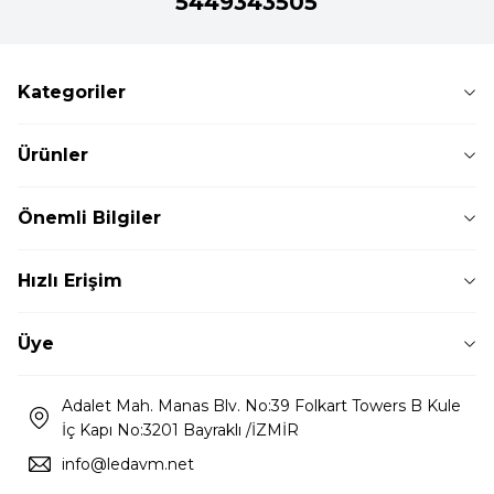
5449343505
Kategoriler
Ürünler
Önemli Bilgiler
Hızlı Erişim
Üye
Adalet Mah. Manas Blv. No:39 Folkart Towers B Kule
İç Kapı No:3201 Bayraklı /İZMİR
info@ledavm.net