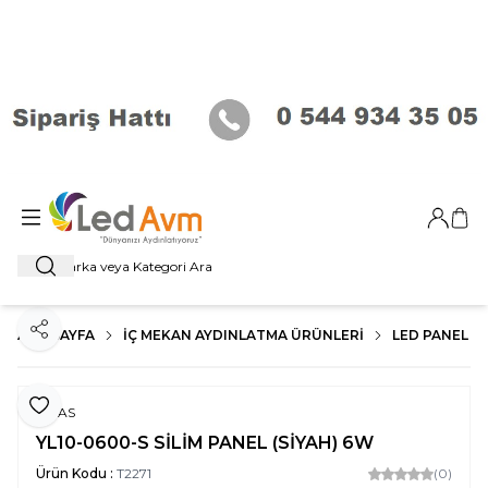
Giriş Ya
Sep
Ara
ANA SAYFA
İÇ MEKAN AYDINLATMA ÜRÜNLERI
LED PANEL
Paylaş
Favoriye Ekle
NOAS
YL10-0600-S SİLİM PANEL (SİYAH) 6W
Ürün Kodu :
T2271
(0)