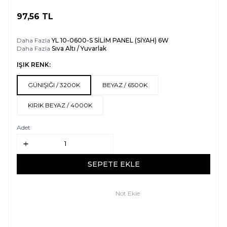
97,56
TL
SEPETE EKLE
Daha Fazla
YL 10-0600-S SİLİM PANEL (SİYAH) 6W
Daha Fazla
Sıva Altı / Yuvarlak
IŞIK RENK:
GÜNIŞIĞI / 3200K
BEYAZ / 6500K
KIRIK BEYAZ / 4000K
Adet
SEPETE EKLE
Not Ekle