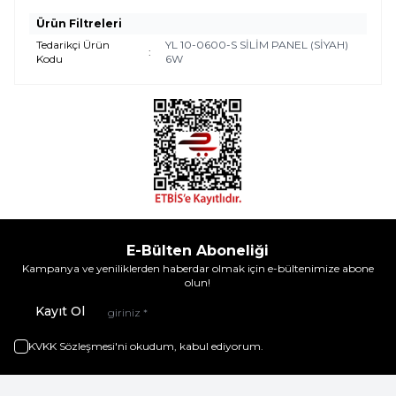
Ürün Filtreleri
Tedarikçi Ürün
YL 10-0600-S SİLİM PANEL (SİYAH)
:
Kodu
6W
E-Bülten Aboneliği
Kampanya ve yeniliklerden haberdar olmak için e-bültenimize abone
olun!
Kayıt Ol
KVKK Sözleşmesi'ni
okudum, kabul ediyorum.