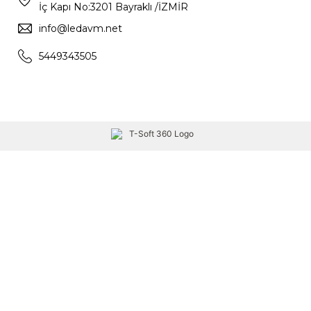
İç Kapı No:3201 Bayraklı /İZMİR
info@ledavm.net
5449343505