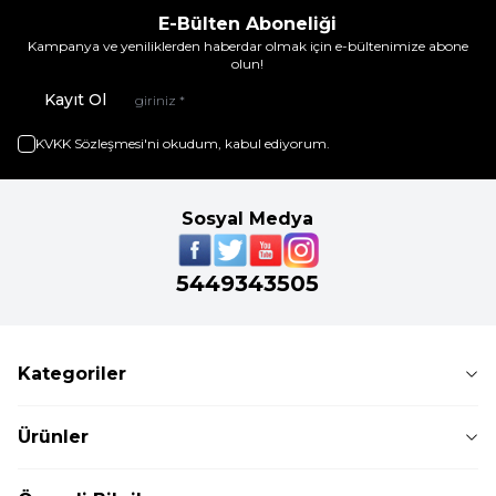
E-Bülten Aboneliği
Kampanya ve yeniliklerden haberdar olmak için e-bültenimize abone
olun!
Kayıt Ol
KVKK Sözleşmesi'ni
okudum, kabul ediyorum.
Sosyal Medya
5449343505
Kategoriler
Ürünler