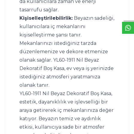
W
h
t
s
a
p
p
D
e
s
e
H
a
t
t
da kullanıcılara zaman ve enerji 
tasarrufu sağlar.
Kişiselleştirilebilirlik:
 Beyazın sadeliği, 
kullanıcılara iç mekanlarını 
kişiselleştirme şansı tanır. 
Mekanlarınızı istediğiniz tarzda 
düzenlemenize ve dekore etmenize 
olanak sağlar. YL60-1911 Nil Beyaz 
Dekoratif Boş Kasa, ev veya iş yerinizde 
istediğiniz atmosferi yaratmanıza 
olanak tanır.
YL60-1911 Nil Beyaz Dekoratif Boş Kasa, 
estetik, dayanıklılık ve işlevselliği bir 
araya getirerek iç mekanlarınıza değer 
katıyor. Beyazın temiz ve aydınlık 
etkisi, kullanıcıya sade bir atmosfer 