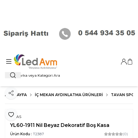
Giriş Ya
Sep
Ara
ANA SAYFA
İÇ MEKAN AYDINLATMA ÜRÜNLERI
TAVAN SPOT
Paylaş
Favoriye Ekle
NOAS
YL60-1911 Nil Beyaz Dekoratif Boş Kasa
Ürün Kodu :
T2387
(0)