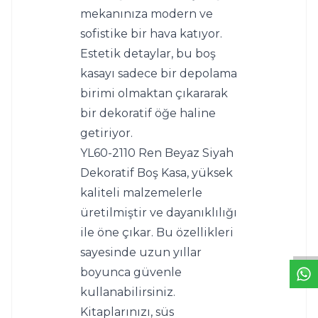
mekanınıza modern ve 
sofistike bir hava katıyor. 
Estetik detaylar, bu boş 
kasayı sadece bir depolama 
birimi olmaktan çıkararak 
bir dekoratif öğe haline 
getiriyor.
YL60-2110 Ren Beyaz Siyah 
Dekoratif Boş Kasa, yüksek 
kaliteli malzemelerle 
W
h
t
s
a
p
p
D
e
s
e
H
a
t
t
üretilmiştir ve dayanıklılığı 
ile öne çıkar. Bu özellikleri 
sayesinde uzun yıllar 
boyunca güvenle 
kullanabilirsiniz. 
Kitaplarınızı, süs 