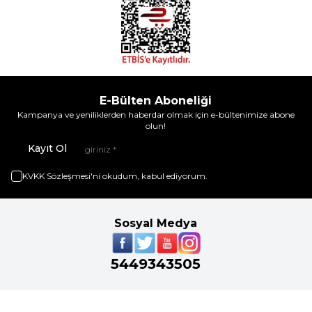
E-Bülten Aboneliği
Kampanya ve yeniliklerden haberdar olmak için e-bültenimize abone
olun!
Kayıt Ol
KVKK Sözleşmesi'ni
okudum, kabul ediyorum.
Sosyal Medya
5449343505