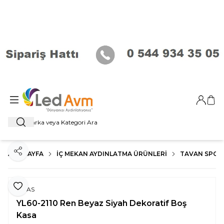
Giriş Ya
Sep
Ara
ANA SAYFA
İÇ MEKAN AYDINLATMA ÜRÜNLERI
TAVAN SPOT
Paylaş
Favoriye Ekle
NOAS
YL60-2110 Ren Beyaz Siyah Dekoratif Boş
Kasa