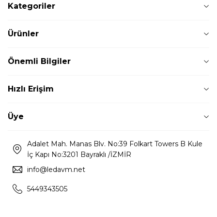
Kategoriler
Ürünler
Önemli Bilgiler
Hızlı Erişim
Üye
Adalet Mah. Manas Blv. No:39 Folkart Towers B Kule
İç Kapı No:3201 Bayraklı /İZMİR
info@ledavm.net
5449343505