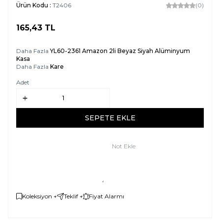
Ürün Kodu :
T2406
(0)
165,43
TL
SEPETE EKLE
Daha Fazla
YL60-2361 Amazon 2li Beyaz Siyah Alüminyum
Kasa
Daha Fazla
Kare
Adet
SEPETE EKLE
Not Ekle
Koleksiyon +
Teklif +
Fiyat Alarmı