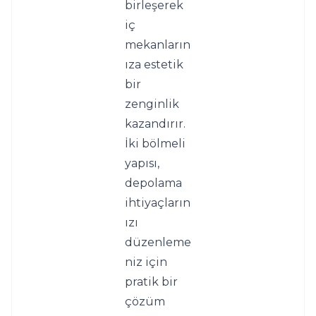
birleşerek 
iç 
mekanların
ıza estetik 
bir 
zenginlik 
kazandırır.
İki bölmeli 
yapısı, 
depolama 
ihtiyaçların
ızı 
düzenleme
niz için 
pratik bir 
çözüm 