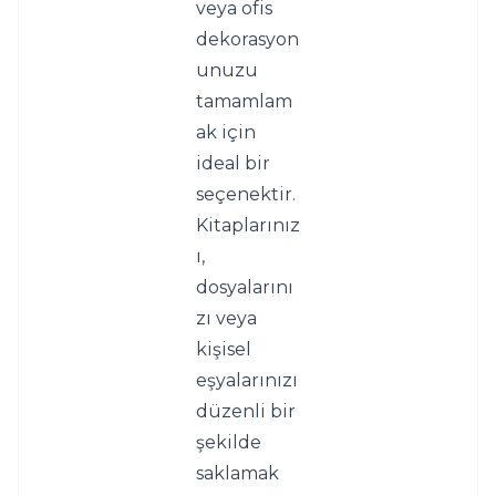
veya ofis 
dekorasyon
unuzu 
tamamlam
ak için 
ideal bir 
seçenektir. 
Kitaplarınız
ı, 
dosyalarını
zı veya 
kişisel 
eşyalarınızı 
düzenli bir 
şekilde 
saklamak 