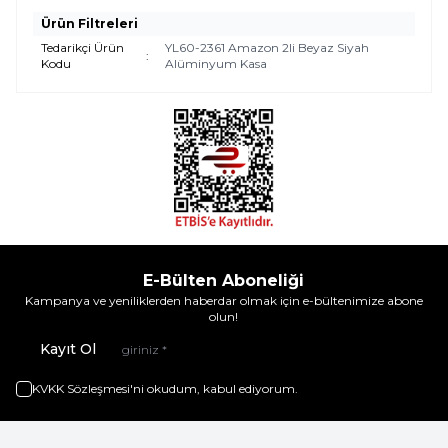
Ürün Filtreleri
Tedarikçi Ürün
YL60-2361 Amazon 2li Beyaz Siyah
:
Kodu
Alüminyum Kasa
E-Bülten Aboneliği
Kampanya ve yeniliklerden haberdar olmak için e-bültenimize abone
olun!
Kayıt Ol
KVKK Sözleşmesi'ni
okudum, kabul ediyorum.