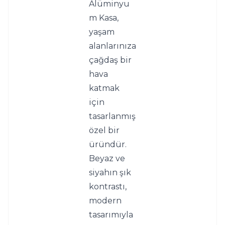
Alüminyu
m Kasa, 
yaşam 
alanlarınıza 
çağdaş bir 
hava 
katmak 
için 
tasarlanmış 
özel bir 
üründür. 
Beyaz ve 
siyahın şık 
kontrastı, 
modern 
tasarımıyla 