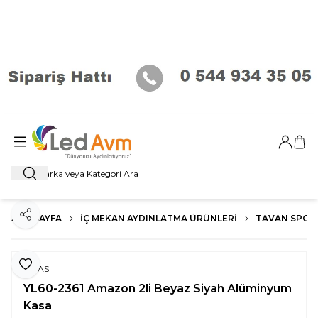
Giriş Ya
Sep
Ara
ANA SAYFA
İÇ MEKAN AYDINLATMA ÜRÜNLERI
TAVAN SPOT
Paylaş
Favoriye Ekle
NOAS
YL60-2361 Amazon 2li Beyaz Siyah Alüminyum
Kasa