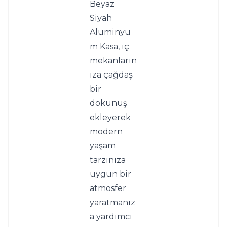
Beyaz 
Siyah 
Alüminyu
m Kasa, iç 
mekanların
ıza çağdaş 
bir 
dokunuş 
ekleyerek 
modern 
yaşam 
tarzınıza 
uygun bir 
atmosfer 
yaratmanız
a yardımcı 