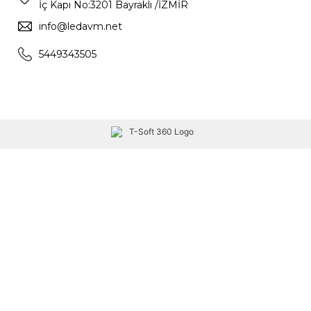
İç Kapı No:3201 Bayraklı /İZMİR
info@ledavm.net
5449343505