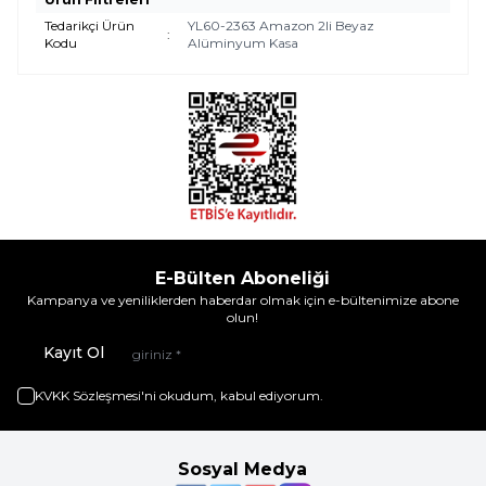
Tedarikçi Ürün
YL60-2363 Amazon 2li Beyaz
:
Kodu
Alüminyum Kasa
E-Bülten Aboneliği
Kampanya ve yeniliklerden haberdar olmak için e-bültenimize abone
olun!
Kayıt Ol
KVKK Sözleşmesi'ni
okudum, kabul ediyorum.
Sosyal Medya