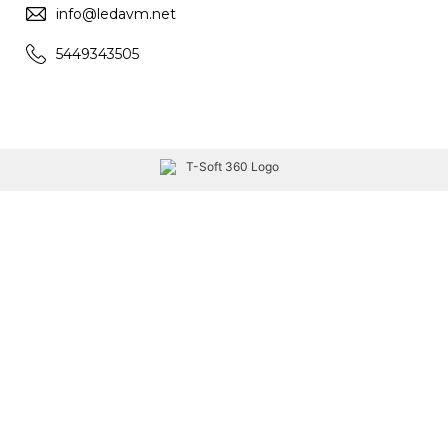
info@ledavm.net
5449343505