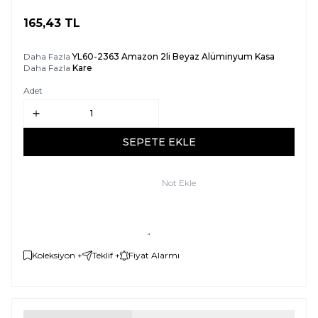
165,43
TL
SEPETE EKLE
Daha Fazla
YL60-2363 Amazon 2li Beyaz Alüminyum Kasa
Daha Fazla
Kare
Adet
SEPETE EKLE
Not Ekle
Koleksiyon +
Teklif +
Fiyat Alarmı