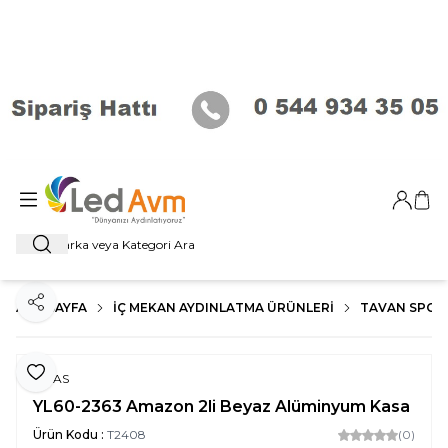
Giriş Ya
Sep
Ara
ANA SAYFA
İÇ MEKAN AYDINLATMA ÜRÜNLERI
TAVAN SPOT
Paylaş
Favoriye Ekle
NOAS
YL60-2363 Amazon 2li Beyaz Alüminyum Kasa
Ürün Kodu :
T2408
(0)