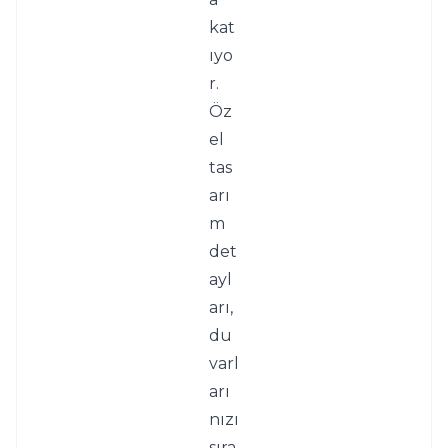
kat
ıyo
r. 
Öz
el 
tas
arı
m 
det
ayl
arı, 
du
varl
arı
nızı 
sıra