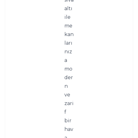
altı 
ile 
me
kan
ları
nız
a 
mo
der
n 
ve 
zari
f 
bir 
hav
a 