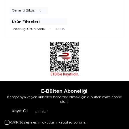
Garanti Bilgisi
:
Ürün Filtreleri
Tedarikçi Ürün Kodu
:
T2413
E-Bülten Aboneliği
Kampanya ve yeniliklerden haberdar olmak için e-bültenimize abone
olun!
Kayıt Ol
KVKK Sözleşmesi'ni
okudum, kabul ediyorum.