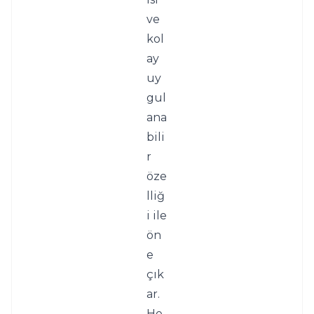
ve 
kol
ay 
uy
gul
ana
bili
r 
öze
lliğ
i ile 
ön
e 
çık
ar. 
He