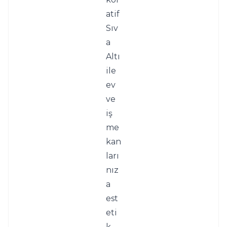
atif 
Sıv
a 
Altı 
ile 
ev 
ve 
iş 
me
kan
ları
nız
a 
est
eti
k 