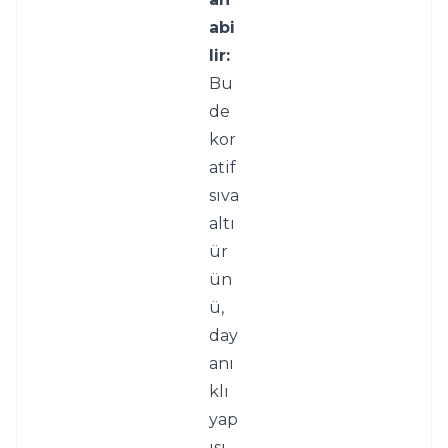
abi
lir:
Bu 
de
kor
atif 
sıva 
altı 
ür
ün
ü, 
day
anı
klı 
yap
ısı 