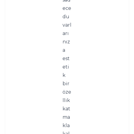
ece 
du
varl
arı
nız
a 
est
eti
k 
bir 
öze
llik 
kat
ma
kla 
kal