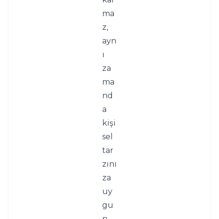
ma
z, 
ayn
ı 
za
ma
nd
a 
kişi
sel 
tar
zını
za 
uy
gu
n 