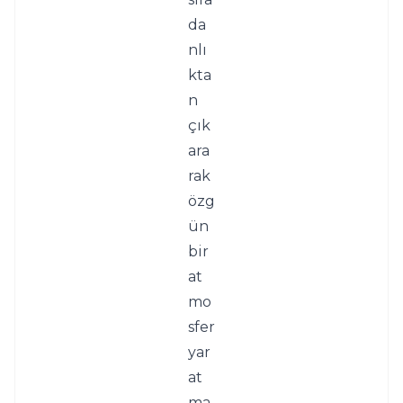
da
nlı
kta
n 
çık
ara
rak 
özg
ün 
bir 
at
mo
sfer 
yar
at
ma