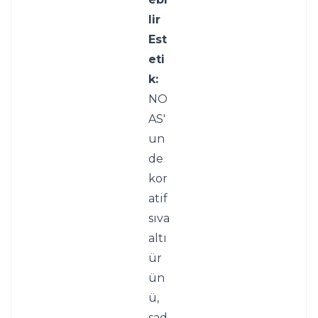
lir 
Est
eti
k:
NO
AS'
un 
de
kor
atif 
sıva 
altı 
ür
ün
ü, 
sad