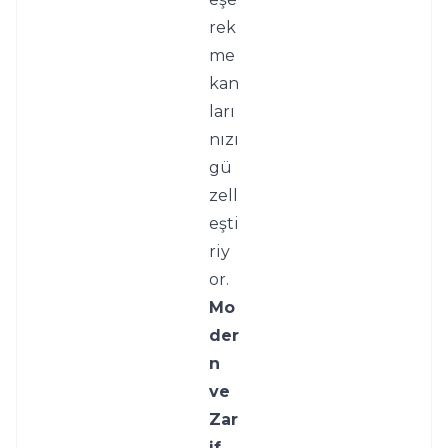
rek 
me
kan
ları
nızı 
gü
zell
eşti
riy
or.
Mo
der
n 
ve 
Zar
if 