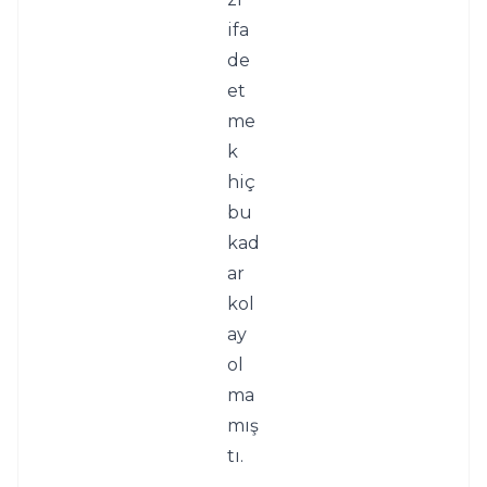
ifa
de 
et
me
k 
hiç 
bu 
kad
ar 
kol
ay 
ol
ma
mış
tı.