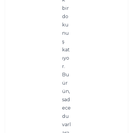
bir 
do
ku
nu
ş 
kat
ıyo
r. 
Bu 
ür
ün, 
sad
ece 
du
varl
ara 