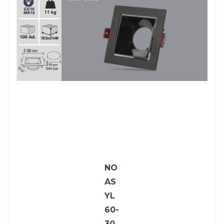
NO
AS 
YL
60-
30