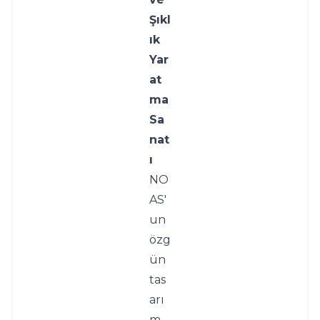
Şıkl
ık 
Yar
at
ma 
Sa
nat
ı
NO
AS'
un 
özg
ün 
tas
arı
m 