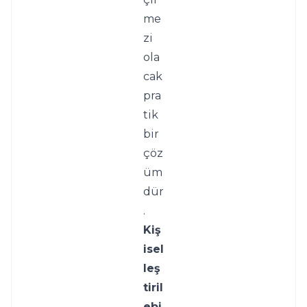
me
zi 
ola
cak 
pra
tik 
bir 
çöz
üm
dür
.
Kiş
isel
leş
tiril
ebi