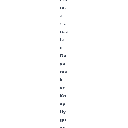
nız
a 
ola
nak 
tan
ır.
Da
ya
nık
lı 
ve 
Kol
ay 
Uy
gul
an