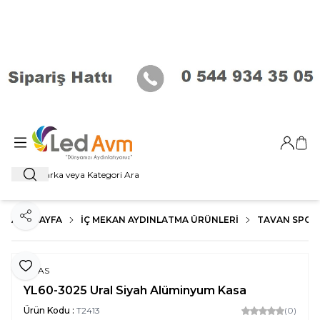
Giriş Ya
Sep
Ara
ANA SAYFA
İÇ MEKAN AYDINLATMA ÜRÜNLERI
TAVAN SPOT
Paylaş
Favoriye Ekle
NOAS
YL60-3025 Ural Siyah Alüminyum Kasa
Ürün Kodu :
T2413
(0)