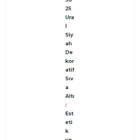
25 
Ura
l 
Siy
ah 
De
kor
atif 
Sıv
a 
Altı
: 
Est
eti
k 
ve 