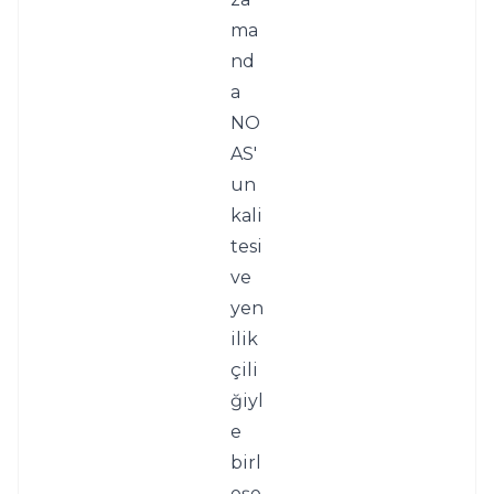
ma
nd
a 
NO
AS'
un 
kali
tesi 
ve 
yen
ilik
çili
ğiyl
e 
birl
eşe