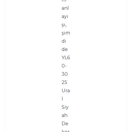
anl
ayı
şı, 
şim
di 
de 
YL6
0-
30
25 
Ura
l 
Siy
ah 
De
kor