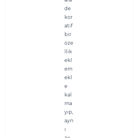
de
kor
atif 
bir 
öze
llik 
ekl
em
ekl
e 
kal
ma
yıp, 
ayn
ı 
za