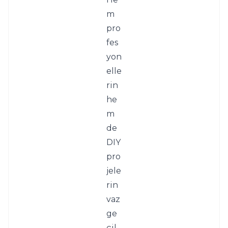
m 
pro
fes
yon
elle
rin 
he
m 
de 
DIY 
pro
jele
rin 
vaz
ge
çil