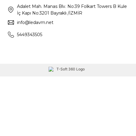
Adalet Mah. Manas Blv. No:39 Folkart Towers B Kule
İç Kapı No:3201 Bayraklı /İZMİR
info@ledavm.net
5449343505