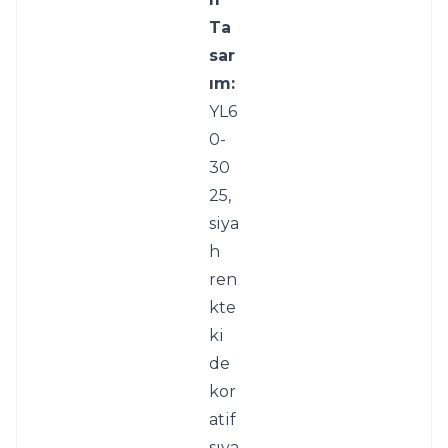
Ta
sar
ım:
YL6
0-
30
25, 
siya
h 
ren
kte
ki 
de
kor
atif 
sıva 