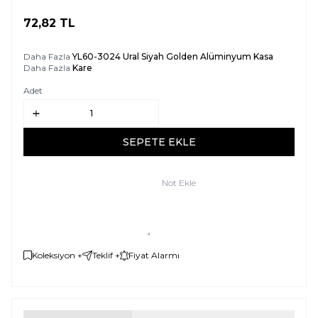
72,82
TL
SEPETE EKLE
Daha Fazla
YL60-3024 Ural Siyah Golden Alüminyum Kasa
Daha Fazla
Kare
Adet
SEPETE EKLE
Not Ekle
Koleksiyon +
Teklif +
Fiyat Alarmı