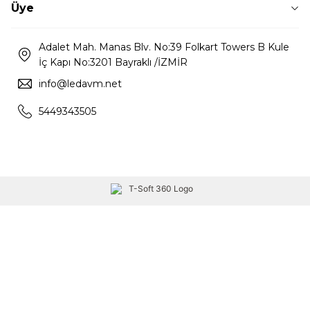
Üye
Adalet Mah. Manas Blv. No:39 Folkart Towers B Kule
İç Kapı No:3201 Bayraklı /İZMİR
info@ledavm.net
5449343505