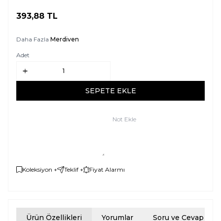
393,88
TL
SEPETE EKLE
Daha Fazla
Merdiven
Adet
SEPETE EKLE
Not Ekle
Koleksiyon +
Teklif +
Fiyat Alarmı
Ürün Özellikleri
Yorumlar
Soru ve Cevap