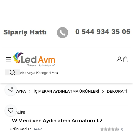
Giriş Ya
Sep
Ara
ANA SAYFA
İÇ MEKAN AYDINLATMA ÜRÜNLERI
DEKORATİF 
Paylaş
Favoriye Ekle
FORLİFE
1W Merdiven Aydınlatma Armatürü 1.2
Ürün Kodu :
T1442
(0)