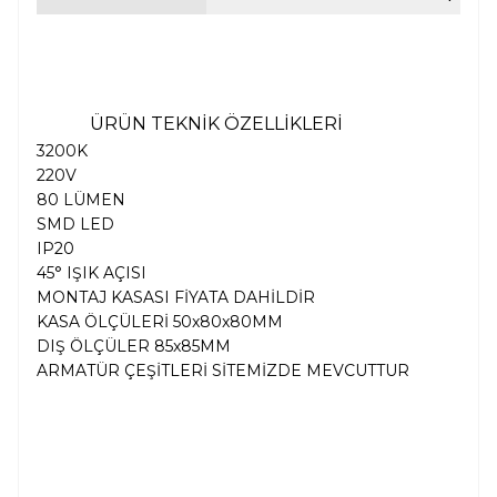
ÜRÜN TEKNİK ÖZELLİKLERİ
3200K
220V
80 LÜMEN
SMD LED
IP20
45° IŞIK AÇISI
MONTAJ KASASI FİYATA DAHİLDİR
KASA ÖLÇÜLERİ 50x80x80MM
DIŞ ÖLÇÜLER 85x85MM
ARMATÜR ÇEŞİTLERİ SİTEMİZDE MEVCUTTUR