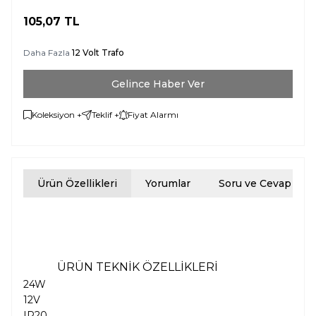
105,07
TL
Daha Fazla
12 Volt Trafo
Gelince Haber Ver
Koleksiyon +
Teklif +
Fiyat Alarmı
Ürün Özellikleri
Yorumlar
Soru ve Cevap
ÜRÜN TEKNİK ÖZELLİKLERİ
24W
12V
IP20