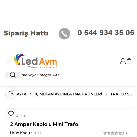
Giriş Ya
Sep
Ara
ANA SAYFA
İÇ MEKAN AYDINLATMA ÜRÜNLERI
TRAFO / SENS
Paylaş
Favoriye Ekle
FORLİFE
2 Amper Kablolu Mini Trafo
Ürün Kodu :
T1255
(0)