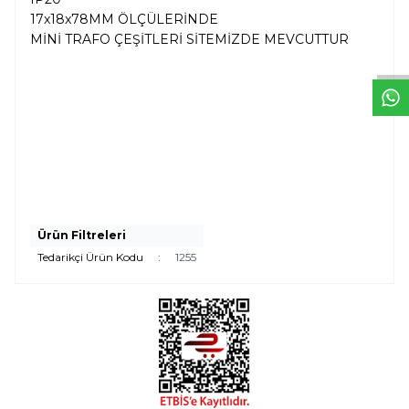
W
h
t
s
a
p
p
D
e
s
e
H
a
t
t
17x18x78MM ÖLÇÜLERİNDE
MİNİ TRAFO ÇEŞİTLERİ SİTEMİZDE MEVCUTTUR
Ürün Filtreleri
Tedarikçi Ürün Kodu
:
1255