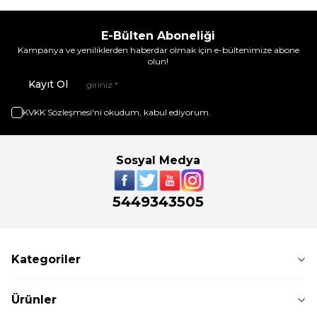
E-Bülten Aboneliği
Kampanya ve yeniliklerden haberdar olmak için e-bültenimize abone
olun!
Kayıt Ol
KVKK Sözleşmesi'ni
okudum, kabul ediyorum.
Sosyal Medya
5449343505
Kategoriler
Ürünler