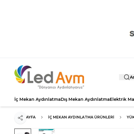
A
İç Mekan Aydınlatma
Dış Mekan Aydınlatma
Elektrik M
ANA SAYFA
İÇ MEKAN AYDINLATMA ÜRÜNLERI
YÜ
Paylaş