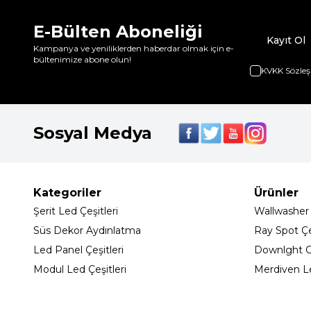
E-Bülten Aboneliği
Kayıt Ol
Kampanya ve yeniliklerden haberdar olmak için e-
bültenimize abone olun!
KVKK Sözleş
Sosyal Medya
Kategoriler
Ürünler
Şerit Led Çeşitleri
Wallwasher
Süs Dekor Aydınlatma
Ray Spot Çeş
Led Panel Çeşitleri
Downlght C
Modul Led Çeşitleri
Merdiven L