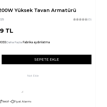
 200W Yüksek Tavan Armatürü
225
(0)
59
TL
1055
Daha Fazla
Fabrika aydınlatma
SEPETE EKLE
Not Ekle
Teklif +
Fiyat Alarmı