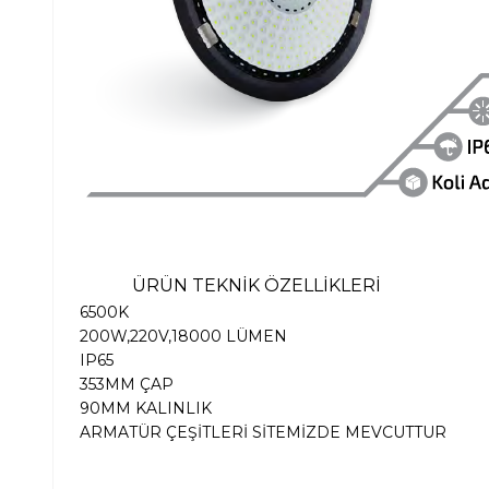
ÜRÜN TEKNİK ÖZELLİKLERİ
6500K
200W,220V,18000 LÜMEN
IP65
353MM ÇAP
90MM KALINLIK
ARMATÜR ÇEŞİTLERİ SİTEMİZDE MEVCUTTUR