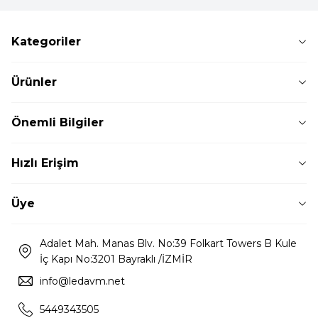
Kategoriler
Ürünler
Önemli Bilgiler
Hızlı Erişim
Üye
Adalet Mah. Manas Blv. No:39 Folkart Towers B Kule
İç Kapı No:3201 Bayraklı /İZMİR
info@ledavm.net
5449343505