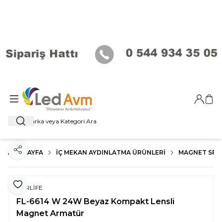
Giriş Ya
Sep
Ara
ANA SAYFA
İÇ MEKAN AYDINLATMA ÜRÜNLERI
MAGNET SP
Paylaş
Favoriye Ekle
FORLİFE
FL-6614 W 24W Beyaz Kompakt Lensli
Magnet Armatür