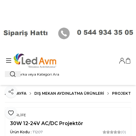
Giriş Ya
Sep
Ara
ANA SAYFA
DIŞ MEKAN AYDINLATMA ÜRÜNLERI
PROJEKTÖR
Paylaş
Favoriye Ekle
FORLİFE
30W 12-24V AC/DC Projektör
Ürün Kodu :
T1207
(0)