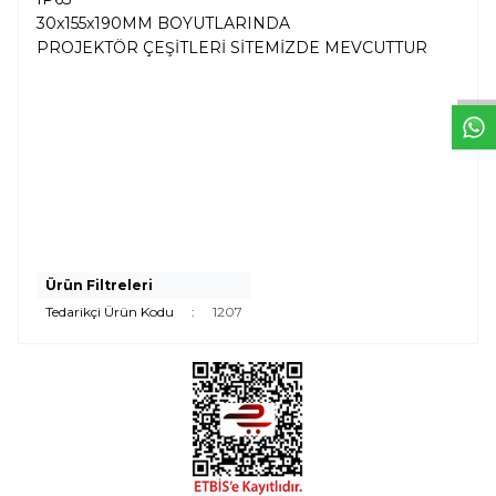
W
h
t
s
a
p
p
D
e
s
e
H
a
t
t
30x155x190MM BOYUTLARINDA
PROJEKTÖR ÇEŞİTLERİ SİTEMİZDE MEVCUTTUR
Ürün Filtreleri
Tedarikçi Ürün Kodu
:
1207