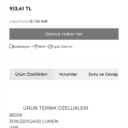
913,41
TL
Daha Fazla
12 / 24 Volt
Gelince Haber Ver
Koleksiyon +
Teklif +
Fiyat Alarmı
Ürün Özellikleri
Yorumlar
Soru ve Cevap
ÜRÜN TEKNİK ÖZELLİKLERİ
6500K
30W,220V,2400 LÜMEN
IP65