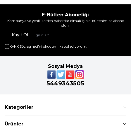
E-Bülten Aboneliği
Kampanya ve yeniliklerden haberdar olmak için e-bültenimize abone
olun!
Kayıt Ol
KVKK Sözleşmesi'ni
okudum, kabul ediyorum.
Sosyal Medya
5449343505
Kategoriler
Ürünler