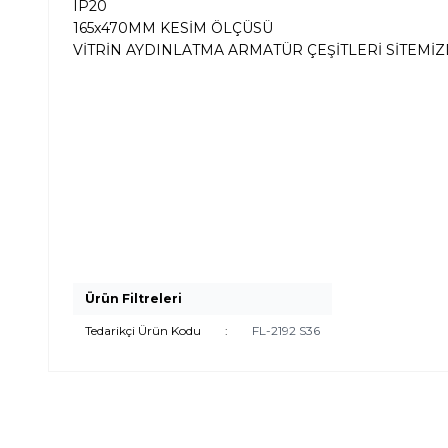
IP20
165x470MM KESİM ÖLÇÜSÜ
VİTRİN AYDINLATMA ARMATÜR ÇEŞİTLERİ SİTEMİ
Ürün Filtreleri
Tedarikçi Ürün Kodu
:
FL-2192 S36