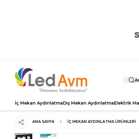
A
İç Mekan Aydınlatma
Dış Mekan Aydınlatma
Elektrik M
ANA SAYFA
İÇ MEKAN AYDINLATMA ÜRÜNLERI
Paylaş