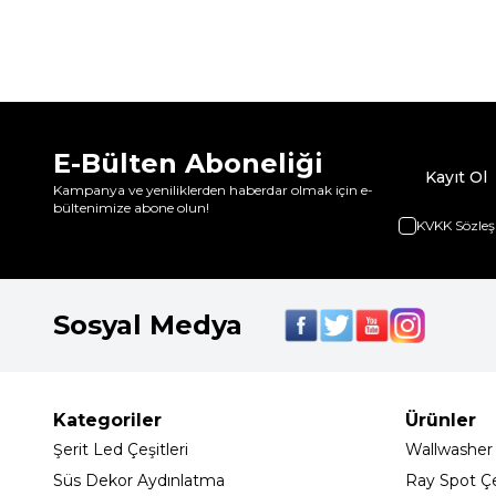
E-Bülten Aboneliği
Kayıt Ol
Kampanya ve yeniliklerden haberdar olmak için e-
bültenimize abone olun!
KVKK Sözleş
Sosyal Medya
Kategoriler
Ürünler
Şerit Led Çeşitleri
Wallwasher
Süs Dekor Aydınlatma
Ray Spot Çeş