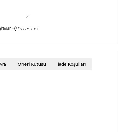
Teklif +
Fiyat Alarmı
Ara
Öneri Kutusu
İade Koşulları