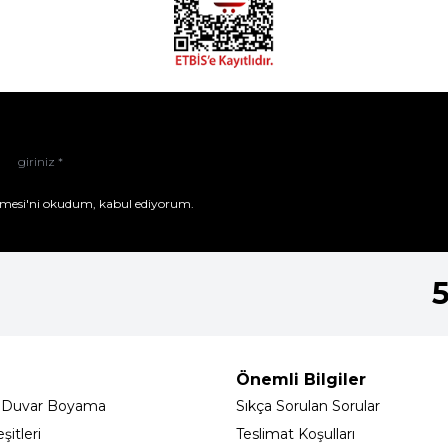
mesi'ni
okudum, kabul ediyorum.
Önemli Bilgiler
 Duvar Boyama
Sıkça Sorulan Sorular
itleri
Teslimat Koşulları