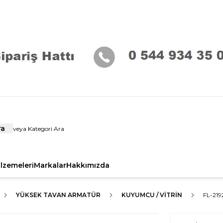
ra
alzemeleri
Markalar
Hakkımızda
YÜKSEK TAVAN ARMATÜR
KUYUMCU / VITRIN
FL-21