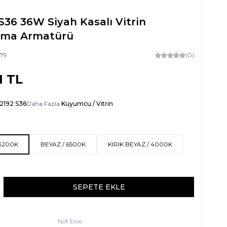
S36 36W Siyah Kasalı Vitrin
tma Armatürü
179
(0)
1
TL
2192 S36
Daha Fazla
Kuyumcu / Vitrin
 3200K
BEYAZ / 6500K
KIRIK BEYAZ / 4000K
SEPETE EKLE
Not Ekle