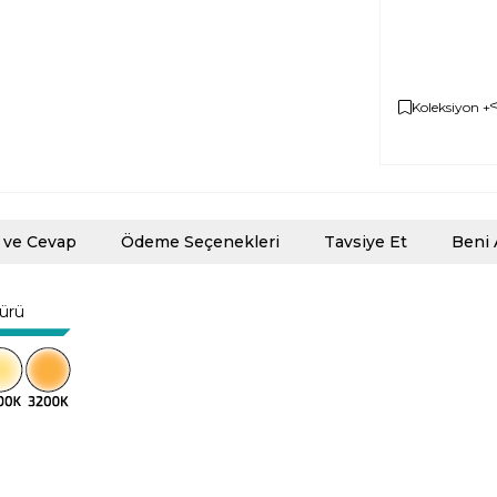
Koleksiyon +
 ve Cevap
Ödeme Seçenekleri
Tavsiye Et
Beni 
türü