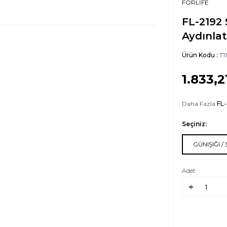
FORLİFE
FL-2192 
Aydınla
Ürün Kodu :
T1
1.833,2
Daha Fazla
FL-
Seçiniz:
GÜNIŞIĞI /
Adet