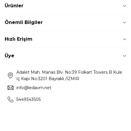
Ürünler
Önemli Bilgiler
Hızlı Erişim
Üye
Adalet Mah. Manas Blv. No:39 Folkart Towers B Kule
İç Kapı No:3201 Bayraklı /İZMİR
info@ledavm.net
5449343505