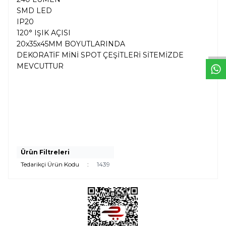
SMD LED
W
h
t
s
a
p
p
D
e
s
e
H
a
t
t
IP20
120° IŞIK AÇISI
20x35x45MM BOYUTLARINDA
DEKORATİF MİNİ SPOT ÇEŞİTLERİ SİTEMİZDE
MEVCUTTUR
Ürün Filtreleri
Tedarikçi Ürün Kodu
:
1439