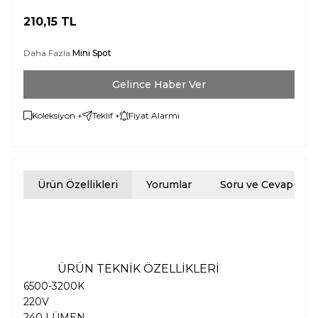
210,15
TL
Daha Fazla
Mini Spot
Gelince Haber Ver
Koleksiyon +
Teklif +
Fiyat Alarmı
Ürün Özellikleri
Yorumlar
Soru ve Cevap
ÜRÜN TEKNİK ÖZELLİKLERİ
6500-3200K
220V
240 LÜMEN