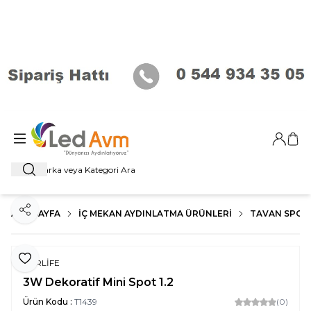
Giriş Ya
Sep
Ara
ANA SAYFA
İÇ MEKAN AYDINLATMA ÜRÜNLERI
TAVAN SPOT
Paylaş
Favoriye Ekle
FORLİFE
3W Dekoratif Mini Spot 1.2
Ürün Kodu :
T1439
(0)