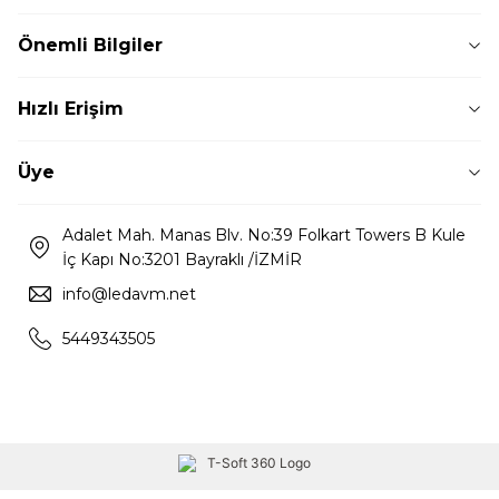
Önemli Bilgiler
Hızlı Erişim
Üye
Adalet Mah. Manas Blv. No:39 Folkart Towers B Kule
İç Kapı No:3201 Bayraklı /İZMİR
info@ledavm.net
5449343505