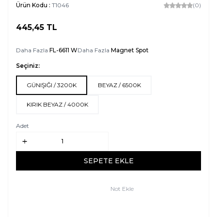
Ürün Kodu :
T1046
(0)
445,45
TL
SEPETE EKLE
Daha Fazla
FL-6611 W
Daha Fazla
Magnet Spot
Seçiniz:
GÜNIŞIĞI / 3200K
BEYAZ / 6500K
KIRIK BEYAZ / 4000K
Adet
SEPETE EKLE
Not Ekle