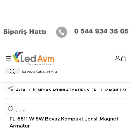
Giriş Ya
Sep
Ara
ANA SAYFA
İÇ MEKAN AYDINLATMA ÜRÜNLERI
MAGNET SP
Paylaş
Favoriye Ekle
FORLİFE
FL-6611 W 6W Beyaz Kompakt Lensli Magnet
Armatür