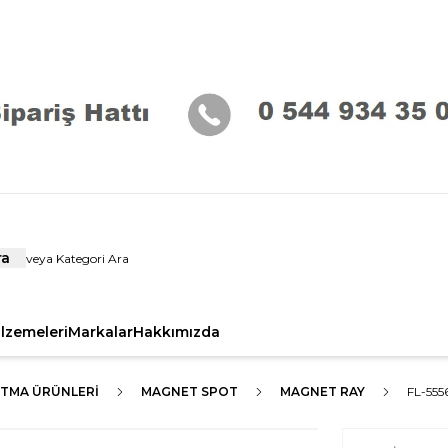
ra
alzemeleri
Markalar
Hakkımızda
ATMA ÜRÜNLERI
MAGNET SPOT
MAGNET RAY
FL-555