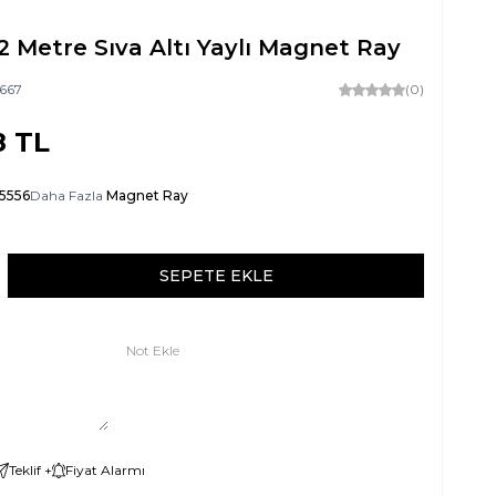
2 Metre Sıva Altı Yaylı Magnet Ray
667
(0)
8
TL
-5556
Daha Fazla
Magnet Ray
SEPETE EKLE
Not Ekle
Teklif +
Fiyat Alarmı