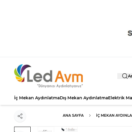
A
İç Mekan Aydınlatma
Dış Mekan Aydınlatma
Elektrik M
ANA SAYFA
İÇ MEKAN AYDINL
Paylaş