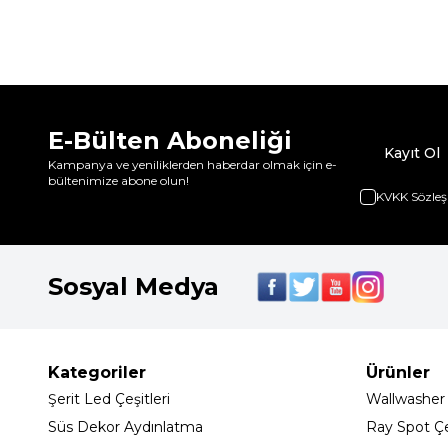
E-Bülten Aboneliği
Kayıt Ol
Kampanya ve yeniliklerden haberdar olmak için e-
bültenimize abone olun!
KVKK Sözleş
Sosyal Medya
Kategoriler
Ürünler
Şerit Led Çeşitleri
Wallwasher
Süs Dekor Aydınlatma
Ray Spot Çeş