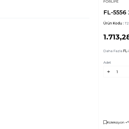
FORLİFE
FL-5556 
Ürün Kodu :
T2
1.713,2
Daha Fazla
FL
Adet
Koleksiyon +