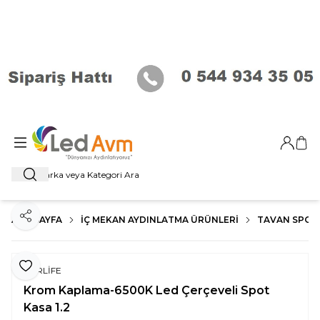
Giriş Ya
Sep
Ara
ANA SAYFA
İÇ MEKAN AYDINLATMA ÜRÜNLERI
TAVAN SPOT
Paylaş
Favoriye Ekle
FORLİFE
Krom Kaplama-6500K Led Çerçeveli Spot
Kasa 1.2