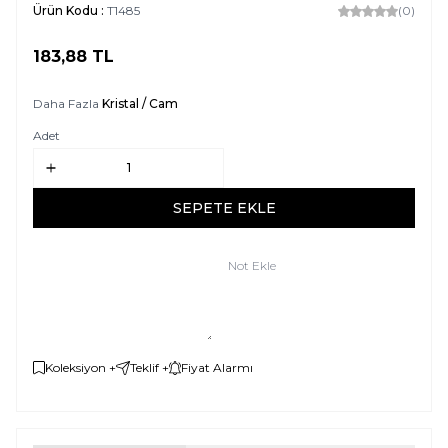
Ürün Kodu :
T1485
(0)
183,88
TL
SEPETE EKLE
Daha Fazla
Kristal / Cam
Adet
SEPETE EKLE
Not Ekle
Koleksiyon +
Teklif +
Fiyat Alarmı