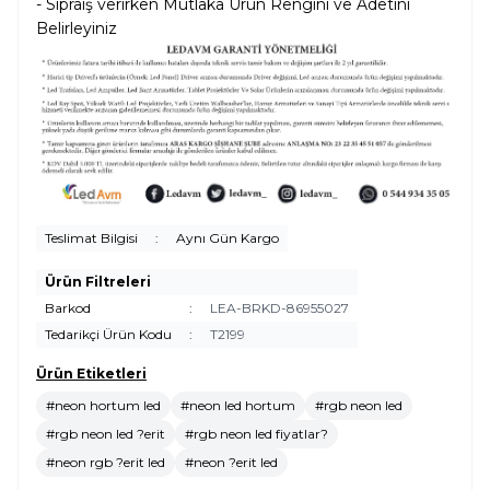
- Sipraiş verirken Mutlaka Ürün Rengini ve Adetini
Belirleyiniz
Teslimat Bilgisi
:
Aynı Gün Kargo
Ürün Filtreleri
Barkod
:
LEA-BRKD-86955027
Tedarikçi Ürün Kodu
:
T2199
Ürün Etiketleri
#neon hortum led
#neon led hortum
#rgb neon led
#rgb neon led ?erit
#rgb neon led fiyatlar?
#neon rgb ?erit led
#neon ?erit led