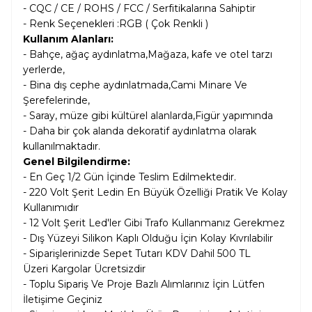
- CQC / CE / ROHS / FCC / Serfitikalarına Sahiptir
- Renk Seçenekleri :RGB ( Çok Renkli )
Kullanım Alanları:
- Bahçe, ağaç aydınlatma,Mağaza, kafe ve otel tarzı
yerlerde,
- Bina dış cephe aydınlatmada,Cami Minare Ve
Şerefelerinde,
- Saray, müze gibi kültürel alanlarda,Figür yapımında
- Daha bir çok alanda dekoratif aydınlatma olarak
kullanılmaktadır.
Genel Bilgilendirme:
- En Geç 1/2 Gün İçinde Teslim Edilmektedir.
- 220 Volt Şerit Ledin En Büyük Özelliği Pratik Ve Kolay
Kullanımıdır
- 12 Volt Şerit Led'ler Gibi Trafo Kullanmanız Gerekmez
- Dış Yüzeyi Silikon Kaplı Olduğu İçin Kolay Kıvrılabilir
- Siparişlerinizde Sepet Tutarı KDV Dahil
500 TL
Üzeri Kargolar
Ücretsizdir
- Toplu Sipariş Ve Proje Bazlı Alımlarınız İçin Lütfen
İletişime Geçiniz