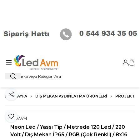
Giriş Ya
Sep
Ara
ANA SAYFA
DIŞ MEKAN AYDINLATMA ÜRÜNLERI
PROJEKTÖR
Paylaş
Favoriye Ekle
LEDAVM
Neon Led / Yassı Tip / Metrede 120 Led / 220
Volt / Dış Mekan İP65 / RGB (Çok Renkli) / 8x16