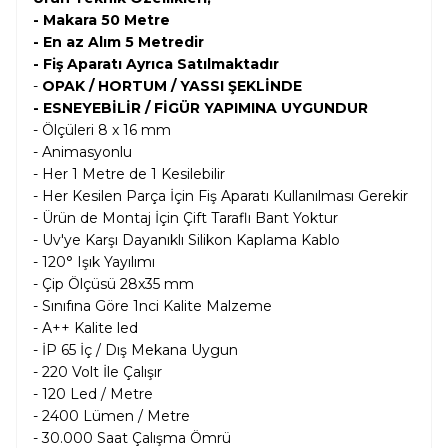
- Makara 50 Metre
- En az Alım 5 Metredir
- Fiş Aparatı Ayrıca Satılmaktadır
-
OPAK / HORTUM / YASSI ŞEKLİNDE
- ESNEYEBİLİR / FİGÜR YAPIMINA UYGUNDUR
- Ölçüleri 8 x 16 mm
- Animasyonlu
- Her 1 Metre de 1 Kesilebilir
- Her Kesilen Parça İçin Fiş Aparatı Kullanılması Gerekir
- Ürün de Montaj İçin Çift Taraflı Bant Yoktur
- Uv'ye Karşı Dayanıklı Silikon Kaplama Kablo
- 120° Işık Yayılımı
- Çip Ölçüsü 28x35 mm
- Sınıfına Göre 1nci Kalite Malzeme
- A++ Kalite led
- İP 65 İç / Dış Mekana Uygun
- 220 Volt İle Çalışır
- 120 Led / Metre
- 2400 Lümen / Metre
- 30.000 Saat Çalışma Ömrü