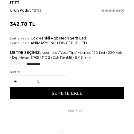
mm
Ürün Kodu :
T2199
(0)
342,78
TL
SEPETE EKLE
Daha Fazla
Çok Renkli Rgb Neon Şerit Led
Daha Fazla
ANİMASYONLU DIŞ CEPHE LED
METRE SEÇİNİZ:
Neon Led / Yassı Tip / Metrede 120 Led / 220 Volt
/ Dış Mekan İP65 / RGB (Çok Renkli) / 8x16 mm
Metre
SEPETE EKLE
Not Ekle