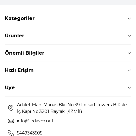
Kategoriler
Ürünler
Önemli Bilgiler
Hızlı Erişim
Üye
Adalet Mah. Manas Blv. No:39 Folkart Towers B Kule
İç Kapı No:3201 Bayraklı /İZMİR
info@ledavm.net
5449343505