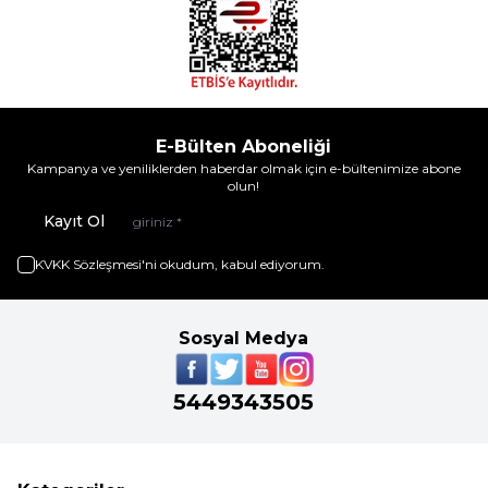
E-Bülten Aboneliği
Kampanya ve yeniliklerden haberdar olmak için e-bültenimize abone
olun!
Kayıt Ol
KVKK Sözleşmesi'ni
okudum, kabul ediyorum.
Sosyal Medya
5449343505