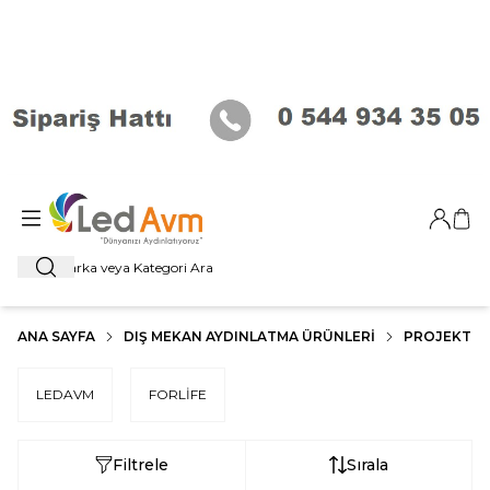
Giriş Ya
Sep
Ara
ANA SAYFA
DIŞ MEKAN AYDINLATMA ÜRÜNLERI
PROJEKTÖR
LEDAVM
FORLİFE
Filtrele
Sırala