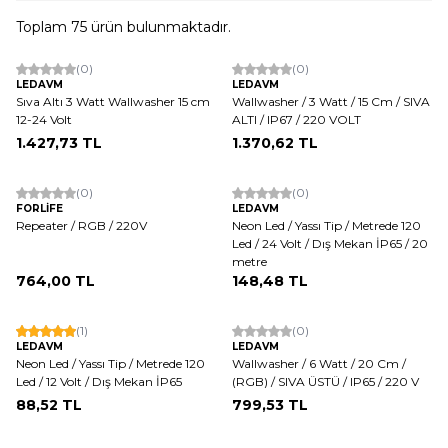
Toplam
75
ürün bulunmaktadır.
(0)
(0)
LEDAVM
LEDAVM
Sıva Altı 3 Watt Wallwasher 15 cm
Wallwasher / 3 Watt / 15 Cm / SIVA
12-24 Volt
ALTI / IP67 / 220 VOLT
1.427,73
TL
1.370,62
TL
(0)
(0)
FORLİFE
LEDAVM
Repeater / RGB / 220V
Neon Led / Yassı Tip / Metrede 120
Led / 24 Volt / Dış Mekan İP65 / 20
metre
764,00
TL
148,48
TL
(1)
(0)
LEDAVM
LEDAVM
Neon Led / Yassı Tip / Metrede 120
Wallwasher / 6 Watt / 20 Cm /
Led / 12 Volt / Dış Mekan İP65
(RGB) / SIVA ÜSTÜ / IP65 / 220 V
88,52
TL
799,53
TL