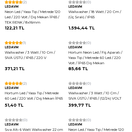
(2)
(0)
LEDAVM
LEDAVM
Neon Led / Yassı Tip / Metrede 120
Wallwasher / 18 Watt / 20 Cm /
Led / 220 Volt / Dış Mekan İP65 /
(Üç Sıralı) / IP65
TEK RENK / 8x16mm
122,21
TL
1.594,44
TL
(1)
(0)
LEDAVM
LEDAVM
Wallwasher / 3 Watt / 10 Cm /
Hortum Neon Led / Fiş Aparatı /
SIVA ÜSTÜ / IP65 / 220 V
Yassı Tip / Metrede 60 Led / 220
Volt / İP65 Dış Mekan
371,21
TL
85,66
TL
(2)
(0)
LEDAVM
LEDAVM
Hortum Led / Yassı Tip / Metrede
Wallwasher / 3 Watt / 10 Cm /
60 Led / 220 Volt / Dış Mekan İP65
SIVA ÜSTÜ / IP65 / (12/24) VOLT
51,40
TL
399,77
TL
(0)
(0)
LEDAVM
LEDAVM
Sıva Altı 6 Watt Wallwasher 22 cm
Neon Led / Yassı Tip / Metrede 120