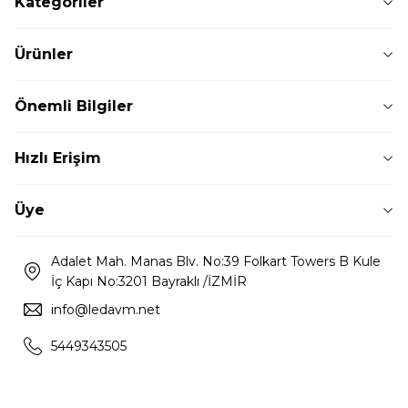
Kategoriler
Ürünler
Önemli Bilgiler
Hızlı Erişim
Üye
Adalet Mah. Manas Blv. No:39 Folkart Towers B Kule
İç Kapı No:3201 Bayraklı /İZMİR
info@ledavm.net
5449343505