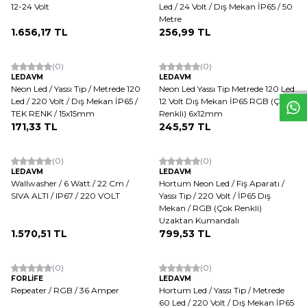
12-24 Volt
Led / 24 Volt / Dış Mekan İP65 / 50
Metre
1.656,17
TL
256,99
TL
W
h
t
s
a
p
p
D
e
s
e
H
a
t
t
(0)
(0)
LEDAVM
LEDAVM
Neon Led / Yassı Tip / Metrede 120
Neon Led Yassı Tip Metrede 120 Led
Led / 220 Volt / Dış Mekan İP65 /
12 Volt Dış Mekan İP65 RGB (Çok
TEK RENK / 15x15mm
Renkli) 6x12mm
171,33
TL
245,57
TL
(0)
(0)
LEDAVM
LEDAVM
Wallwasher / 6 Watt / 22 Cm /
Hortum Neon Led / Fiş Aparatı /
SIVA ALTI / IP67 / 220 VOLT
Yassı Tip / 220 Volt / İP65 Dış
Mekan / RGB (Çok Renkli)
Uzaktan Kumandalı
1.570,51
TL
799,53
TL
(0)
(0)
FORLİFE
LEDAVM
Repeater / RGB / 36 Amper
Hortum Led / Yassı Tip / Metrede
60 Led / 220 Volt / Dış Mekan İP65