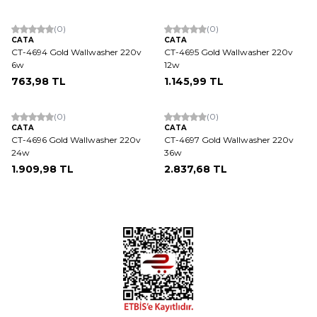
ükendi
Tükendi
(0)
(0)
CATA
CATA
CT-4694 Gold Wallwasher 220v
CT-4695 Gold Wallwasher 220v
6w
12w
763,98
TL
1.145,99
TL
ükendi
Tükendi
(0)
(0)
CATA
CATA
CT-4696 Gold Wallwasher 220v
CT-4697 Gold Wallwasher 220v
24w
36w
1.909,98
TL
2.837,68
TL