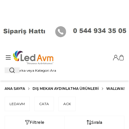
Giriş Ya
Sep
Ara
ANA SAYFA
DIŞ MEKAN AYDINLATMA ÜRÜNLERI
WALLWASHER
LEDAVM
CATA
ACK
Filtrele
Sırala