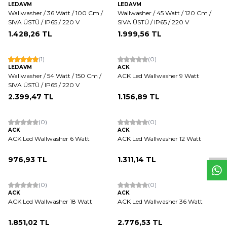
LEDAVM
LEDAVM
Wallwasher / 36 Watt / 100 Cm /
Wallwasher / 45 Watt / 120 Cm /
SIVA ÜSTÜ / IP65 / 220 V
SIVA ÜSTÜ / IP65 / 220 V
1.428,26
TL
1.999,56
TL
Tükendi
(1)
(0)
LEDAVM
ACK
Wallwasher / 54 Watt / 150 Cm /
ACK Led Wallwasher 9 Watt
SIVA ÜSTÜ / IP65 / 220 V
2.399,47
TL
1.156,89
TL
ükendi
Tükendi
W
h
t
s
a
p
p
D
e
s
e
H
a
t
t
(0)
(0)
ACK
ACK
ACK Led Wallwasher 6 Watt
ACK Led Wallwasher 12 Watt
976,93
TL
1.311,14
TL
ükendi
Tükendi
(0)
(0)
ACK
ACK
ACK Led Wallwasher 18 Watt
ACK Led Wallwasher 36 Watt
1.851,02
TL
2.776,53
TL