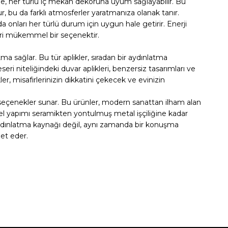
iyle, her türlü iç mekan dekoruna uyum sağlayabilir. Bu
r, bu da farklı atmosferler yaratmanıza olanak tanır.
 da onları her türlü durum için uygun hale getirir. Enerji
eri mükemmel bir seçenektir.
tma sağlar. Bu tür aplikler, sıradan bir aydınlatma
ri niteliğindeki duvar aplikleri, benzersiz tasarımları ve
ler, misafirlerinizin dikkatini çekecek ve evinizin
n seçenekler sunar. Bu ürünler, modern sanattan ilham alan
, el yapımı seramikten yontulmuş metal işçiliğine kadar
ir aydınlatma kaynağı değil, aynı zamanda bir konuşma
met eder.