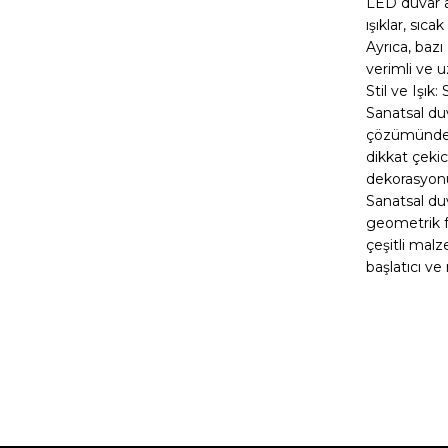
LED duvar ap
ışıklar, sıc
Ayrıca, bazı
verimli ve 
Stil ve Işık:
Sanatsal duv
çözümünden ç
dikkat çekic
dekorasyonu
Sanatsal du
geometrik fo
çeşitli malz
başlatıcı ve