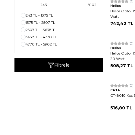
(0)
Helios
Helios Opto 
243 TL - 1375 TL
Watt
1375 TL - 2507 TL
742,42
TL
2507 TL - 3638 TL
3638 TL - 4770 TL
Tükendi
(0)
4770 TL - 5902 TL
Helios
Helios Opto H
20 Watt
Filtrele
508,27
TL
(0)
CATA
CT-8010 Kos S
516,80
TL