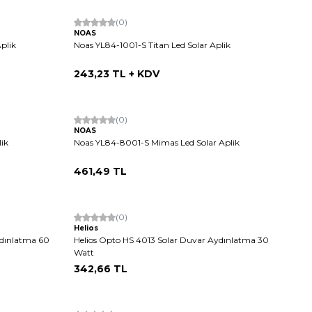
(0)
NOAS
plik
Noas YL84-1001-S Titan Led Solar Aplik
243,23
TL + KDV
(0)
NOAS
ik
Noas YL84-8001-S Mimas Led Solar Aplik
461,49
TL
(0)
Helios
ydınlatma 60
Helios Opto HS 4013 Solar Duvar Aydınlatma 30
Watt
342,66
TL