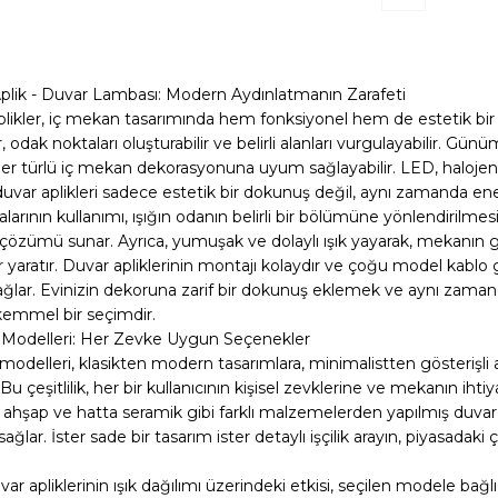
Aplik - Duvar Lambası: Modern Aydınlatmanın Zarafeti
aplikler, iç mekan tasarımında hem fonksiyonel hem de estetik bir
r, odak noktaları oluşturabilir ve belirli alanları vurgulayabilir. Günü
e her türlü iç mekan dekorasyonuna uyum sağlayabilir. LED, haloje
uvar aplikleri sadece estetik bir dokunuş değil, aynı zamanda enerji 
arının kullanımı, ışığın odanın belirli bir bölümüne yönlendirilmesi
çözümü sunar. Ayrıca, yumuşak ve dolaylı ışık yayarak, mekanın 
 yaratır. Duvar apliklerinin montajı kolaydır ve çoğu model kablo g
lar. Evinizin dekoruna zarif bir dokunuş eklemek ve aynı zamanda
kemmel bir seçimdir.
 Modelleri: Her Zevke Uygun Seçenekler
modelleri, klasikten modern tasarımlara, minimalistten gösterişli 
u çeşitlilik, her bir kullanıcının kişisel zevklerine ve mekanın iht
 ahşap ve hatta seramik gibi farklı malzemelerden yapılmış duvar
ağlar. İster sade bir tasarım ister detaylı işçilik arayın, piyasadaki 
uvar apliklerinin ışık dağılımı üzerindeki etkisi, seçilen modele ba