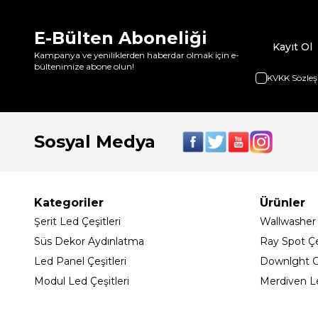
E-Bülten Aboneliği
Kayıt Ol
Kampanya ve yeniliklerden haberdar olmak için e-
bültenimize abone olun!
KVKK Sözleş
Sosyal Medya
Kategoriler
Ürünler
Şerit Led Çeşitleri
Wallwasher
Süs Dekor Aydınlatma
Ray Spot Çeş
Led Panel Çeşitleri
Downlght C
Modul Led Çeşitleri
Merdiven L