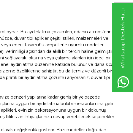
Whatsapp Destek Hattı
 rol oynar. Bu aydınlatma çözümleri, odanın atmosferini
müzde, duvar tipi aplikler çeşitli stilleri, malzemeleri ve
n veya enerji tasarruflu ampullerle uyumlu modelleri
verimliliği açısından da akıllı bir tercih haline gelmiştir.
ni sağlayarak, okuma veya çalışma alanları için ideal bir
genel aydınlatma düzenine katkıda bulunur ve daha sıcak
izleme özelliklerine sahiptir, bu da temiz ve düzenli bir
 pratik bir aydınlatma çözümü arıyorsanız, duvar tipi
avize benzeri yapılarına kadar geniş bir yelpazede
iyaçlarına uygun bir aydınlatma bulabilmesi anlamına gelir.
 aplikleri, evinizin dekorasyonuna uygun bir dokunuş
çeşitlilik sizin ihtiyaçlarınıza cevap verebilecek seçenekler
ğlı olarak değişkenlik gösterir. Bazı modeller doğrudan