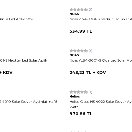
Tükendi
(0)
NOAS
Venüs Led Aplik 30w
Noas YL74-3301-S Merkür Led Solar A
534,99
TL
(0)
NOAS
1-S Neptün Led Solar Aplik
Noas YL84-3001-S Qua Led Solar Apl
+ KDV
243,23
TL + KDV
(0)
Helios
S 4010 Solar Duvar Aydınlatma 15
Helios Opto HS 4022 Solar Duvar A
Watt
970,86
TL