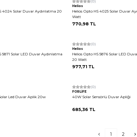
(0)
Helios
HS 4024 Solar Duvar Aydınlatma 20
Helios Opto HS 4025 Solar Duvar A
Watt
770,98
TL
(0)
Helios
S 5871 Solar LED Duvar Aydınlatma
Helios Opto HS 5876 Solar LED Duv
20 Watt
977,71
TL
(0)
FORLİFE
olar Led Duvar Aplik 20w
40W Solar Sensörlü Duvar Apliği
685,36
TL
1
2