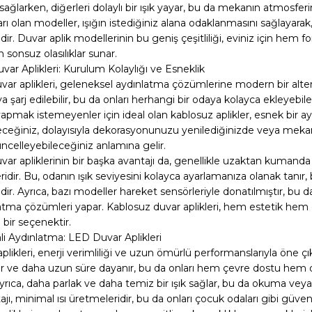
ağlarken, diğerleri dolaylı bir ışık yayar, bu da mekanın atmosferini 
arı olan modeller, ışığın istediğiniz alana odaklanmasını sağlayara
. Duvar aplik modellerinin bu geniş çeşitliliği, eviniz için hem
n sonsuz olasılıklar sunar.
var Aplikleri: Kurulum Kolaylığı ve Esneklik
ar aplikleri, geleneksel aydınlatma çözümlerine modern bir alterna
veya şarj edilebilir, bu da onları herhangi bir odaya kolayca ekleyebil
apmak istemeyenler için ideal olan kablosuz aplikler, esnek bir a
leceğiniz, dolayısıyla dekorasyonunuzu yenilediğinizde veya meka
üncelleyebileceğiniz anlamına gelir.
ar apliklerinin bir başka avantajı da, genellikle uzaktan kumanda v
ridir. Bu, odanın ışık seviyesini kolayca ayarlamanıza olanak tanır, bu
 Ayrıca, bazı modeller hareket sensörleriyle donatılmıştır, bu da 
latma çözümleri yapar. Kablosuz duvar aplikleri, hem estetik hem 
ir seçenektir.
li Aydınlatma: LED Duvar Aplikleri
likleri, enerji verimliliği ve uzun ömürlü performanslarıyla öne çı
tir ve daha uzun süre dayanır, bu da onları hem çevre dostu hem d
ayrıca, daha parlak ve daha temiz bir ışık sağlar, bu da okuma veya ç
jı, minimal ısı üretmeleridir, bu da onları çocuk odaları gibi güvenl