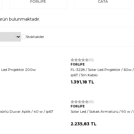
FORLİFE
CATA
rün bulunmaktadır.
Stoktakiler
(0)
FORLİFE
r Led Projektör 200w
FL-3228 / Solar Led Projektör / 60w /
ip67 / 5m Kablo
1.391,18
TL
(0)
FORLİFE
nsörlü Duvar Aplik / 40 w / ip67
Solar Led / Sokak Armatürü / 90 w / 
2.235,83
TL