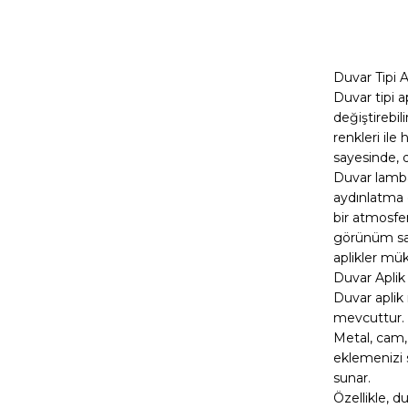
Duvar Tipi 
Duvar tipi 
değiştirebili
renkleri il
sayesinde, d
Duvar lambal
aydınlatma 
bir atmosfer
görünüm sağ
aplikler mü
Duvar Aplik
Duvar aplik 
mevcuttur. B
Metal, cam,
eklemenizi s
sunar.
Özellikle, d