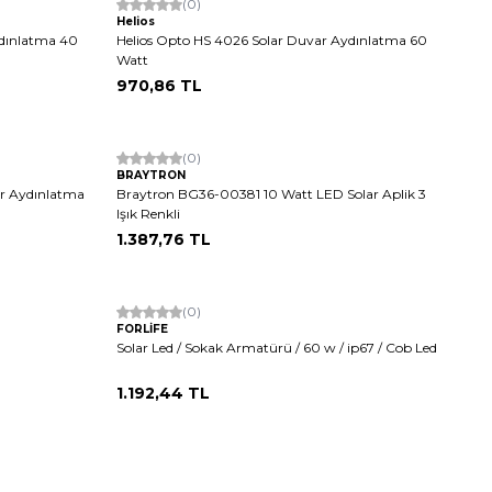
(0)
Helios
ydınlatma 40
Helios Opto HS 4026 Solar Duvar Aydınlatma 60
Watt
970,86
TL
Tükendi
(0)
BRAYTRON
ar Aydınlatma
Braytron BG36-00381 10 Watt LED Solar Aplik 3
Işık Renkli
1.387,76
TL
(0)
FORLİFE
Solar Led / Sokak Armatürü / 60 w / ip67 / Cob Led
1.192,44
TL