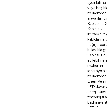
aydınlatma s
veya başlıkl
mükemmeldir
arayanlar içi
Kablosuz Du
Kablosuz duv
ile çalışır 
kablolama y
değiştirebi
kolaylıkla g
Kablosuz duv
edilebilmele
mükemmeldir.
ideal aydın
mükemmel b
Enerji Verim
LED duvar ap
enerji tüke
teknolojisi 
başka avanta