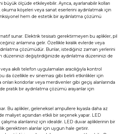
büyük ölçüde etkileyebilir. Ayrıca, ayarlanabilir kolları
k, okuma köşeleri veya sanat eserlerini aydınlatmak için
 fonksiyonel hem de estetik bir aydınlatma çözümü
tif sunar. Elektrik tesisatı gerektirmeyen bu aplikler, pil
eceğiniz anlamına gelir. Özellikle kiralık evlerde veya
ydınlatma çözümüdür. Bunlar, istediğiniz zaman yerlerini
n düzeninizi değiştirdiğinizde aydınlatma düzeninizi de
eya akıllı telefon uygulamaları aracılığıyla kontrol
 da özellikle ev sineması gibi belirli etkinlikler için
onları koridorlar veya merdivenler gibi geçiş alanlarında
de pratik bir aydınlatma çözümü arayanlar için
kar. Bu aplikler, geleneksel ampullere kıyasla daha az
e maliyet açısından etkili bir seçenek yapar. LED
alışma alanlarınız için idealdir. LED duvar apliklerinin bir
ik gerektiren alanlar için uygun hale getirir.