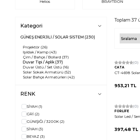
Helios
BRAYTRON
Toplam
37
ü
Kategori
GÜNEŞ ENERJİLİ / SOLAR SİSTEM
(230)
Projektör
(26)
Işıldak / Kamp
(43)
Çim / Bahçe / Bollard
(37)
Duvar Tipi / Aplik
(37)
(0)
Duvar Üstü / Set Üstü
(16)
CATA
Solar Sokak Armatürü
(52)
CT-4698 Sola
Solar Bahçe Armatürleri
(42)
953,21
TL
RENK
(0)
SİYAH
(1)
FORLİFE
GRİ
(2)
Solar Led / Se
GÜNIŞIĞI / 3200K
(2)
SİYAH
(3)
397,48
TL
BEYAZ
(3)