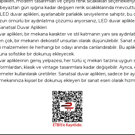
likleri, modern tasarımları ve çeşitli renk sıcaklıkları seçenekler
ak beyaztan gün ışığına kadar değişen renk sıcaklıklarında mevcuttu
 LED duvar aplikleri, ayarlanabilir parlaklık seviyelerine sahiptir, bu
uzun ömürlü bir aydınlatma çözümü arıyorsanız, LED duvar aplikl
 Sanatsal Duvar Aplikleri
ar aplikleri, bir mekana karakter ve stil katmanın yanı sıra aydınla
ok, bir mekanın dekoratif unsurları olarak düşünülebilir. Sanat ese
i malzemeleri ile herhangi bir odayı anında canlandırabilir. Bu aplik
na sofistike bir dokunuş ekleyecek.
var apliklerinin geniş yelpazesi, her türlü iç mekan tarzına uygu
rmlardan, klasik ve vintage tasarımlara kadar değişebilir. Ayrıca
emeler kullanılarak üretilirler. Sanatsal duvar aplikleri, sadece b
 mekanınıza kişisel bir dokunuş ekleyen bir sanat eseri olarak hiz