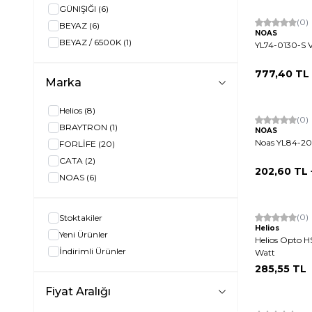
Tükendi
GÜNIŞIĞI
(6)
(0)
BEYAZ
(6)
NOAS
BEYAZ / 6500K
(1)
YL74-0130-S 
777,40
TL
Marka
Helios
(8)
(0)
BRAYTRON
(1)
NOAS
Noas YL84-200
FORLİFE
(20)
CATA
(2)
202,60
TL 
NOAS
(6)
(0)
Stoktakiler
Helios
Yeni Ürünler
Helios Opto H
İndirimli Ürünler
Watt
285,55
TL
Fiyat Aralığı