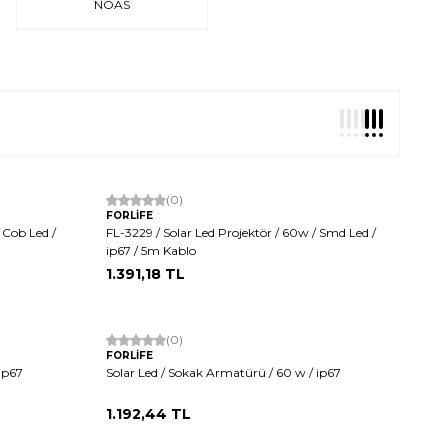
NOAS
(0)
FORLİFE
 Cob Led /
FL-3229 / Solar Led Projektör / 60w / Smd Led /
ip67 / 5m Kablo
1.391,18
TL
(0)
FORLİFE
ip67
Solar Led / Sokak Armatürü / 60 w / ip67
1.192,44
TL