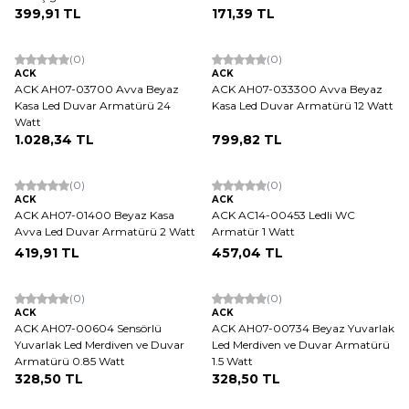
399,91
TL
171,39
TL
(0)
(0)
ACK
ACK
ACK AH07-03700 Avva Beyaz
ACK AH07-033300 Avva Beyaz
Kasa Led Duvar Armatürü 24
Kasa Led Duvar Armatürü 12 Watt
Watt
1.028,34
TL
799,82
TL
ükendi
(0)
(0)
ACK
ACK
ACK AH07-01400 Beyaz Kasa
ACK AC14-00453 Ledli WC
Avva Led Duvar Armatürü 2 Watt
Armatür 1 Watt
419,91
TL
457,04
TL
(0)
(0)
ACK
ACK
ACK AH07-00604 Sensörlü
ACK AH07-00734 Beyaz Yuvarlak
Yuvarlak Led Merdiven ve Duvar
Led Merdiven ve Duvar Armatürü
Armatürü 0.85 Watt
1.5 Watt
328,50
TL
328,50
TL