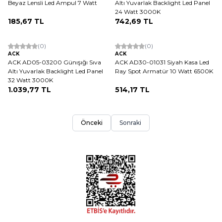
Beyaz Lensli Led Ampul 7 Watt
Altı Yuvarlak Backlight Led Panel
24 Watt 3000K
185,67
TL
742,69
TL
(0)
(0)
ACK
ACK
ACK AD05-03200 Günışığı Sıva
ACK AD30-01031 Siyah Kasa Led
Altı Yuvarlak Backlight Led Panel
Ray Spot Armatür 10 Watt 6500K
32 Watt 3000K
1.039,77
TL
514,17
TL
Önceki
Sonraki