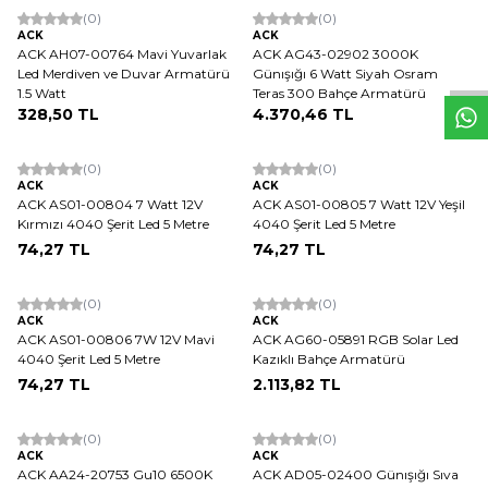
W
h
t
s
a
p
p
D
e
s
e
H
a
t
t
(0)
(0)
ACK
ACK
ACK AH07-00764 Mavi Yuvarlak
ACK AG43-02902 3000K
Led Merdiven ve Duvar Armatürü
Günışığı 6 Watt Siyah Osram
1.5 Watt
Teras 300 Bahçe Armatürü
328,50
TL
4.370,46
TL
(0)
(0)
ACK
ACK
ACK AS01-00804 7 Watt 12V
ACK AS01-00805 7 Watt 12V Yeşil
Kırmızı 4040 Şerit Led 5 Metre
4040 Şerit Led 5 Metre
74,27
TL
74,27
TL
(0)
(0)
ACK
ACK
ACK AS01-00806 7W 12V Mavi
ACK AG60-05891 RGB Solar Led
4040 Şerit Led 5 Metre
Kazıklı Bahçe Armatürü
74,27
TL
2.113,82
TL
(0)
(0)
ACK
ACK
ACK AA24-20753 Gu10 6500K
ACK AD05-02400 Günışığı Sıva