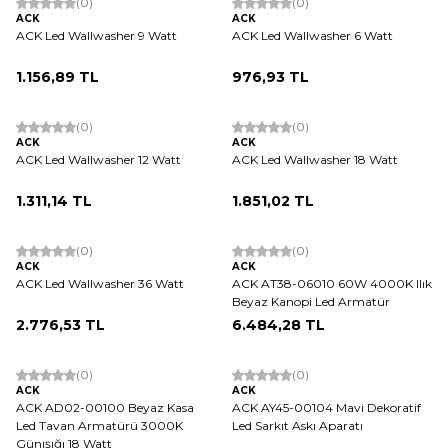
(0)
(0)
ACK
ACK
ACK Led Wallwasher 9 Watt
ACK Led Wallwasher 6 Watt
1.156,89
TL
976,93
TL
ükendi
Tükendi
(0)
(0)
ACK
ACK
ACK Led Wallwasher 12 Watt
ACK Led Wallwasher 18 Watt
1.311,14
TL
1.851,02
TL
ükendi
Tükendi
(0)
(0)
ACK
ACK
ACK Led Wallwasher 36 Watt
ACK AT38-06010 60W 4000K Ilık
Beyaz Kanopi Led Armatür
2.776,53
TL
6.484,28
TL
(0)
(0)
ACK
ACK
ACK AD02-00100 Beyaz Kasa
ACK AY45-00104 Mavi Dekoratif
Led Tavan Armatürü 3000K
Led Sarkıt Askı Aparatı
Günışığı 18 Watt