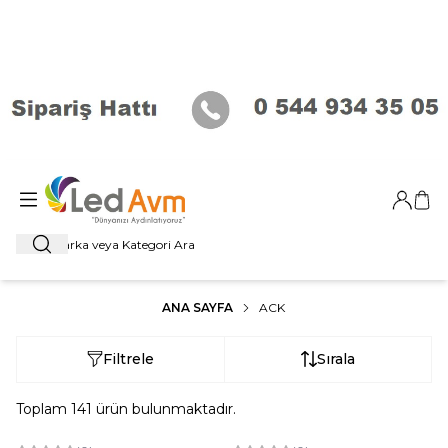
Giriş Ya
Sep
Ara
ANA SAYFA
ACK
Filtrele
Sırala
Toplam
141
ürün bulunmaktadır.
ükendi
Tükendi