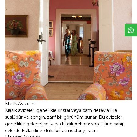
W
h
t
s
a
p
p
D
e
s
e
H
a
t
t
Klasik Avizeler
Klasik avizeler, genellikle kristal veya cam detayları ile
süslüdür ve zengin, zarif bir görünüm sunar. Bu avizeler,
genellikle geleneksel veya klasik dekorasyon stiline sahip
evlerde kullanılır ve lüks bir atmosfer yaratır.