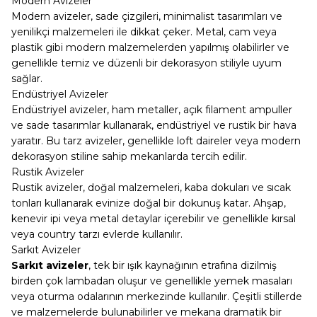
Modern Avizeler
Modern avizeler, sade çizgileri, minimalist tasarımları ve
yenilikçi malzemeleri ile dikkat çeker. Metal, cam veya
plastik gibi modern malzemelerden yapılmış olabilirler ve
genellikle temiz ve düzenli bir dekorasyon stiliyle uyum
sağlar.
Endüstriyel Avizeler
Endüstriyel avizeler, ham metaller, açık filament ampuller
ve sade tasarımlar kullanarak, endüstriyel ve rustik bir hava
yaratır. Bu tarz avizeler, genellikle loft daireler veya modern
dekorasyon stiline sahip mekanlarda tercih edilir.
Rustik Avizeler
Rustik avizeler, doğal malzemeleri, kaba dokuları ve sıcak
tonları kullanarak evinize doğal bir dokunuş katar. Ahşap,
kenevir ipi veya metal detaylar içerebilir ve genellikle kırsal
veya country tarzı evlerde kullanılır.
Sarkıt Avizeler
Sarkıt avizeler
,
tek bir ışık kaynağının etrafına dizilmiş
birden çok lambadan oluşur ve genellikle yemek masaları
veya oturma odalarının merkezinde kullanılır. Çeşitli stillerde
ve malzemelerde bulunabilirler ve mekana dramatik bir