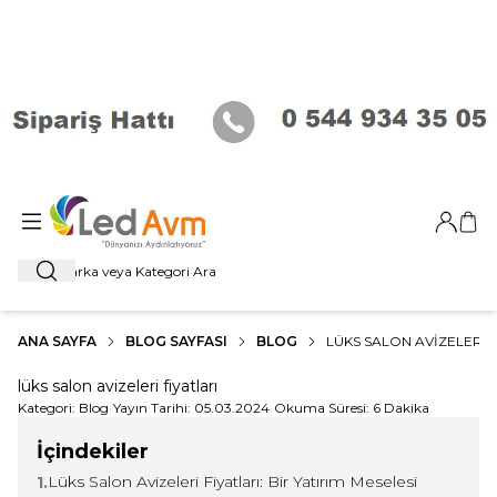
Giriş Ya
Sep
Ara
ANA SAYFA
BLOG SAYFASI
BLOG
LÜKS SALON AVIZELERI F
lüks salon avizeleri fiyatları
Kategori:
Blog
•
Yayın Tarihi:
05.03.2024
•
Okuma Süresi:
6 Dakika
İçindekiler
Lüks Salon Avizeleri Fiyatları: Bir Yatırım Meselesi
1.