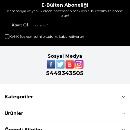
E-Bülten Aboneliği
Kampanya ve yeniliklerden haberdar olmak için e-bültenimize abone
olun!
Kayıt Ol
KVKK Sözleşmesi'ni
okudum, kabul ediyorum.
Sosyal Medya
5449343505
Kategoriler
Ürünler
Önemli Bilgiler