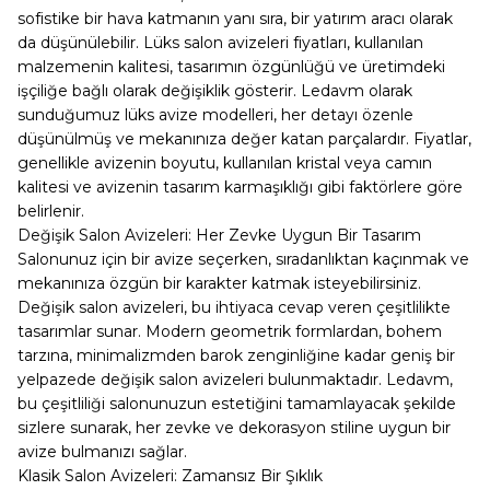
sofistike bir hava katmanın yanı sıra, bir yatırım aracı olarak
da düşünülebilir. Lüks salon avizeleri fiyatları, kullanılan
malzemenin kalitesi, tasarımın özgünlüğü ve üretimdeki
işçiliğe bağlı olarak değişiklik gösterir. Ledavm olarak
sunduğumuz lüks avize modelleri, her detayı özenle
düşünülmüş ve mekanınıza değer katan parçalardır. Fiyatlar,
genellikle avizenin boyutu, kullanılan kristal veya camın
kalitesi ve avizenin tasarım karmaşıklığı gibi faktörlere göre
belirlenir.
Değişik Salon Avizeleri: Her Zevke Uygun Bir Tasarım
Salonunuz için bir avize seçerken, sıradanlıktan kaçınmak ve
mekanınıza özgün bir karakter katmak isteyebilirsiniz.
Değişik salon avizeleri, bu ihtiyaca cevap veren çeşitlilikte
tasarımlar sunar. Modern geometrik formlardan, bohem
tarzına, minimalizmden barok zenginliğine kadar geniş bir
yelpazede değişik salon avizeleri bulunmaktadır. Ledavm,
bu çeşitliliği salonunuzun estetiğini tamamlayacak şekilde
sizlere sunarak, her zevke ve dekorasyon stiline uygun bir
avize bulmanızı sağlar.
Klasik Salon Avizeleri: Zamansız Bir Şıklık