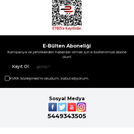
E-Bülten Aboneliği
Kampanya ve yeniliklerden haberdar olmak için e-bültenimize abone
olun!
Kayıt Ol
KVKK Sözleşmesi'ni
okudum, kabul ediyorum.
Sosyal Medya
5449343505