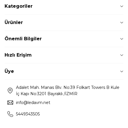
Kategoriler
Ürünler
Önemli Bilgiler
Hızlı Erişim
Üye
Adalet Mah. Manas Blv. No:39 Folkart Towers B Kule
İç Kapı No:3201 Bayraklı /İZMİR
info@ledavm.net
5449343505