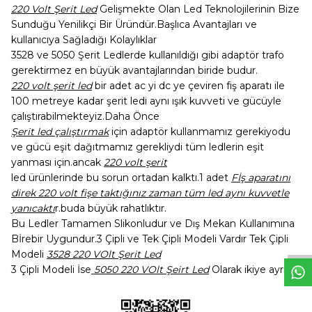
220 Volt Şerit Led
Gelişmekte Olan Led Teknolojilerinin Bize
Sunduğu Yenilikçi Bir Üründür.Başlıca Avantajları ve
kullanıcıya Sağladığı Kolaylıklar
3528 ve 5050 Şerit Ledlerde kullanıldığı gibi adaptör trafo
gerektirmez en büyük avantajlarından biride budur.
220 volt şerit led
bir adet ac yi dc ye çeviren fiş aparatı ile
100 metreye kadar şerit ledi aynı ışık kuvveti ve gücüyle
çalıştırabilmekteyiz.Daha Önce
Şerit led çalıştırmak
için adaptör kullanmamız gerekiyodu
ve gücü eşit dağıtmamız gerekliydi tüm ledlerin eşit
yanması için.ancak
220 volt şerit
led ürünlerinde bu sorun ortadan kalktı.1 adet
Fİş aparatını
direk 220 volt fişe taktığınız zaman tüm led aynı kuvvetle
W
h
t
s
a
p
p
D
e
s
e
H
a
t
t
yanıcaktı
r.buda büyük rahatlıktır.
Bu Ledler Tamamen Slikonludur ve Dış Mekan Kullanımına
Bİrebir Uygundur.3 Çipli ve Tek Çipli Modeli Vardır Tek Çipli
Modeli
3528 220 VOlt Şerit Led
3 Çipli Modeli İse
5050 220 VOlt Şeirt Led
Olarak ikiye ayrılır.