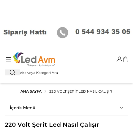
Giriş Ya
Sep
Ara
ANA SAYFA
220 VOLT ŞERIT LED NASIL ÇALIŞIR
İçerik Menü
220 Volt Şerit Led Nasıl Çalışır