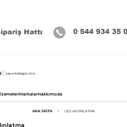
a
alzemeleri
Markalar
Hakkımızda
ANA SAYFA
LED AYDINLATMA
dınlatma