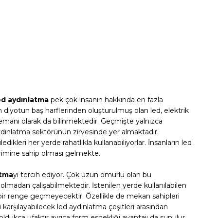
ed aydınlatma
pek çok insanın hakkında en fazla
n diyotun baş harflerinden oluşturulmuş olan led, elektrik
 elemanı olarak da bilinmektedir. Geçmişte yalnızca
aydınlatma sektörünün zirvesinde yer almaktadır.
ikleri her yerde rahatlıkla kullanabiliyorlar. İnsanların led
erimine sahip olması gelmekte.
atma
yı tercih ediyor. Çok uzun ömürlü olan bu
madan çalışabilmektedir. İstenilen yerde kullanılabilen
 bir renge geçmeyecektir. Özellikle de mekan sahipleri
ni karşılayabilecek led aydınlatma çeşitleri arasından
oldukça ufaktır ayrıca form esnekliği avantajı da sunulur.