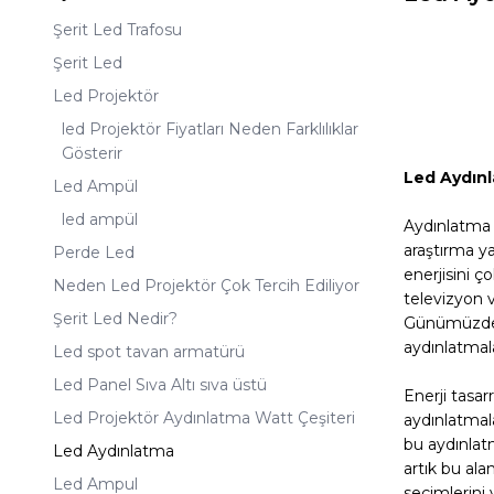
Şerit Led Trafosu
Şerit Led
Led Projektör
led Projektör Fiyatları Neden Farklılıklar
Gösterir
Led Aydın
Led Ampül
led ampül
Aydınlatma 
araştırma ya
Perde Led
enerjisini ç
Neden Led Projektör Çok Tercih Ediliyor
televizyon 
Şerit Led Nedir?
Günümüzde in
aydınlatmal
Led spot tavan armatürü
Led Panel Sıva Altı sıva üstü
Enerji tasar
Led Projektör Aydınlatma Watt Çeşiteri
aydınlatmal
bu aydınlat
Led Aydınlatma
artık bu ala
Led Ampul
seçimlerini 