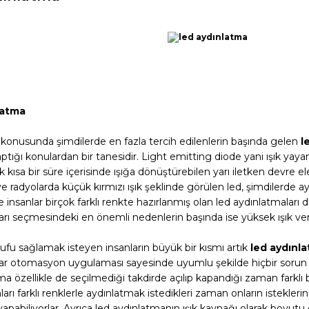
latma
konusunda şimdilerde en fazla tercih edilenlerin başında gelen
l
ptığı konulardan bir tanesidir. Light emitting diode yani ışık yaya
ok kısa bir süre içerisinde ışığa dönüştürebilen yarı iletken devre
ve radyolarda küçük kırmızı ışık şeklinde görülen led, şimdilerde 
sanlar birçok farklı renkte hazırlanmış olan led aydınlatmaları diled
arı seçmesindeki en önemli nedenlerin başında ise yüksek ışık v
rufu sağlamak isteyen insanların büyük bir kısmı artık
led aydınl
ar otomasyon uygulaması sayesinde uyumlu şekilde hiçbir sorun ol
ma özellikle de seçilmediği takdirde açılıp kapandığı zaman farklı
nları farklı renklerle aydınlatmak istedikleri zaman onların istekleri
yapabiliyorlar. Ayrıca led aydınlatmanın ışık kaynağı olarak boyutu 