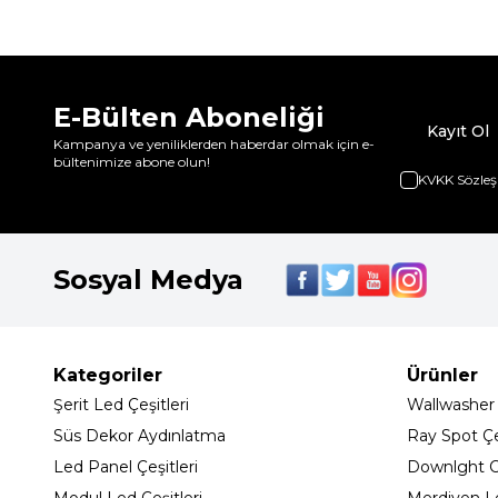
E-Bülten Aboneliği
Kayıt Ol
Kampanya ve yeniliklerden haberdar olmak için e-
bültenimize abone olun!
KVKK Sözleş
Sosyal Medya
Kategoriler
Ürünler
Şerit Led Çeşitleri
Wallwasher
Süs Dekor Aydınlatma
Ray Spot Çeş
Led Panel Çeşitleri
Downlght C