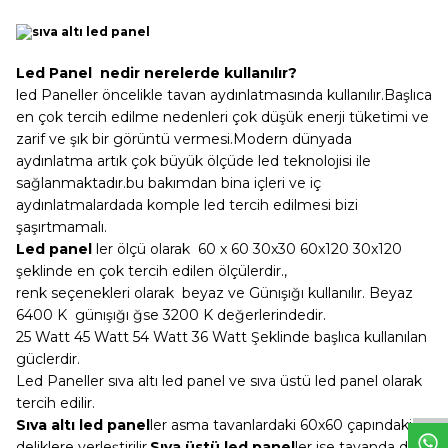
Led Panel nedir nerelerde kullanılır?
led Paneller öncelikle tavan aydınlatmasında kullanılır.Başlıca
en çok tercih edilme nedenleri çok düşük enerji tüketimi ve
zarif ve şık bir görüntü vermesi.Modern dünyada
aydınlatma artık çok büyük ölçüde led teknolojisi ile
sağlanmaktadır.bu bakımdan bina içleri ve iç
aydınlatmalardada komple led tercih edilmesi bizi
şaşırtmamalı.
Led panel
ler ölçü olarak 60 x 60 30x30 60x120 30x120
şeklinde en çok tercih edilen ölçülerdir.,
renk seçenekleri olarak beyaz ve Günışığı kullanılır. Beyaz
6400 K günışığı ğse 3200 K değerlerindedir.
25 Watt 45 Watt 54 Watt 36 Watt Şeklinde başlıca kullanılan
W
h
t
s
a
p
p
D
e
s
e
H
a
t
t
güclerdir.
Led Paneller sıva altı led panel ve sıva üstü led panel olarak
tercih edilir.
Sıva altı led panel
ler asma tavanlardaki 60x60 çapındaki
deliklere yerleştirilir.
Sıva üstü led panel
ler ise tavanda delik