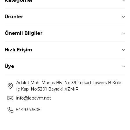
Kategoriler
Ürünler
Önemli Bilgiler
Hızlı Erişim
Üye
Adalet Mah. Manas Blv. No:39 Folkart Towers B Kule
İç Kapı No:3201 Bayraklı /İZMİR
info@ledavm.net
5449343505