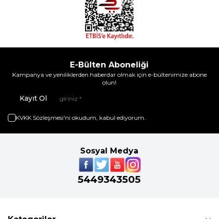
E-Bülten Aboneliği
Kampanya ve yeniliklerden haberdar olmak için e-bültenimize abone
olun!
Kayıt Ol
KVKK Sözleşmesi'ni
okudum, kabul ediyorum.
Sosyal Medya
5449343505