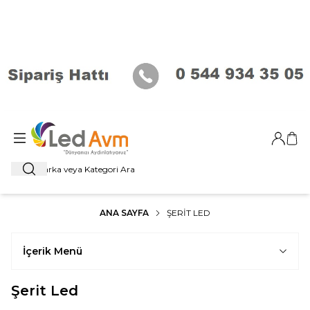
Giriş Ya
Sep
Ara
ANA SAYFA
ŞERIT LED
İçerik Menü
Şerit Led