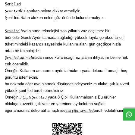
Şerit Led
Şerit Led
Kullanırken nelere dikkat etmeliyiz.
Şerit led Satın alırken neleri göz önünde bulundurmalıyız.
Şerit Led
Aydınlatma teknolojisi son yılların vaz geçilmez bir
ürünüdür.Gerek Aydınlatmada sağladığı yüksek fayda gerekse Enerji
tüketimindeki kazancı sayesinde kullanım alanı gün geçtikçe hızla
artan bir teknolojidir.
Şerit led satın al
madan önce kullanıcağımız alanın ihtiyacını belirlemek
çok önemlidir.
Örneğin Kullanım amacımız aydınlatmakmı yada dekoratif amaçlı hoş
görüntü istemekmi.
W
h
t
s
a
p
p
D
e
s
e
H
a
t
t
bu noktada eğer aydınlatmak düşüncesindeyseniz mutlaka ışık kuvveti
yüksek şerit led tercih etmelisiniz.
Örneğin.
3 Çipli Şerit Led
yada 8 Çipli Kullanmalısınız Bu ürünler
oldukça kuvvetli ışık verir ve yeterince aydınlatma sağlar.
eğer amacınız dekoratif amaçlı ise
tek çipli şerit led
tercih edebilirsiniz.