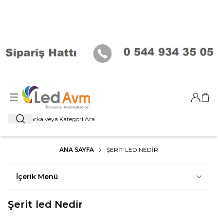
Giriş Ya
Sep
Ara
ANA SAYFA
ŞERIT LED NEDIR
İçerik Menü
Şerit led Nedir