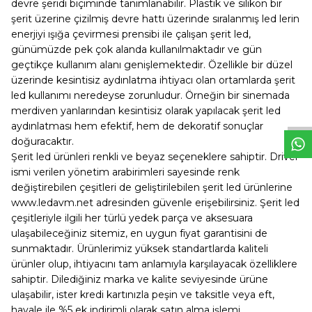
devre şeridi biçiminde tanımlanabilir. Plastik ve silikon bir
şerit üzerine çizilmiş devre hattı üzerinde sıralanmış led lerin
enerjiyi ışığa çevirmesi prensibi ile çalışan şerit led,
günümüzde pek çok alanda kullanılmaktadır ve gün
geçtikçe kullanım alanı genişlemektedir. Özellikle bir düzel
W
h
t
s
a
p
p
D
e
s
e
H
a
t
t
üzerinde kesintisiz aydınlatma ihtiyacı olan ortamlarda şerit
led kullanımı neredeyse zorunludur. Örneğin bir sinemada
merdiven yanlarından kesintisiz olarak yapılacak şerit led
aydınlatması hem efektif, hem de dekoratif sonuçlar
doğuracaktır.
Şerit led ürünleri renkli ve beyaz seçeneklere sahiptir. Driver
ismi verilen yönetim arabirimleri sayesinde renk
değiştirebilen çeşitleri de geliştirilebilen şerit led ürünlerine
www.ledavm.net
adresinden güvenle erişebilirsiniz. Şerit led
çeşitleriyle ilgili her türlü yedek parça ve aksesuara
ulaşabileceğiniz sitemiz, en uygun fiyat garantisini de
sunmaktadır. Ürünlerimiz yüksek standartlarda kaliteli
ürünler olup, ihtiyacını tam anlamıyla karşılayacak özelliklere
sahiptir. Dilediğiniz marka ve kalite seviyesinde ürüne
ulaşabilir, ister kredi kartınızla peşin ve taksitle veya eft,
havale ile %5 ek indirimli olarak satın alma işlemi