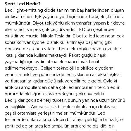
Şerit Led Nedir?
Led, light-emitting diode tanımının baş harflerinden oluşan
bir kısaltmadır. Işık yayan diyot biçiminde Türkçeleştirilmesi
mümkündür. Diyot tek yönlü akım transferi yapan bir devre
elemanıdır ve pek çok çeşidi vardır. LED bu çeşitlerden
birisidir ve mucidi Nikola Tesla dır. Elbette led icadından çok
sonra konvansiyonel olarak kullanılmaya başlamış gibi
görünse de aslında yıllardır her elektronik cihazda özellikle
ikaz ışıklarında kullanılmaktaydı. Fakat güçlü bir ışık
yaymadığı için aydınlatma elemanı olarak tercih
edilmemekteydi. Gelişen teknoloji ile birlikte diyotların
verimi artırıldı ve günümüzde led ışıklar, en az akkor ışıklar
ve florasanlar kadar güçlü ışık verebilir hale geldi. Öyle ki
artık bu ampullerden daha çok led ampullerin tercih edilir
durumda olduğunu söylemek yanlış olmayacaktır.
Led ışıklar çok az enerji tüketir, bunun yanında uzun ömürlü
ve sağlıklıdır. Ayrıca küçük birimler oldukları için kolayca
çeşitli ortamlara yerleştirilmeleri mümkündür. Led
fenerlerde onlarca küçük ledin bir araya geldiğini biliriz. İşte
şerit led de onlarca led ampulün ardı ardına dizildiği bir