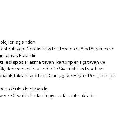
lojileri açısından
stetik yapı Gerekse aydınlatma da sağladığı verim ve
 olarak kullanılır.
tı led spot
lar asma tavan kartonpier alçı tavan ve
lçüleri ve çapları standarttır.Sıva üstü led spot ise
narak takılan spotlardır.Günışığı ve Beyaz Rengi en çok
art ölçülerde olmalıdır.
 ve 30 watta kadarda piyasada satılmaktadır.