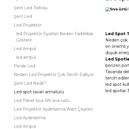
Şerit Led Trafosu
Şerit Led
Led Projektör
led Projektör Fiyatları Neden Farklılıklar
Led Spot 
Gösterir
Neden çok ku
en önemli y
Led Ampül
düşük enerji
led ampül
Led Spotla
benzeri port
Perde Led
Tavanda del
Neden Led Projektör Çok Tercih Ediliyor
tercih edile
Şerit Led Nedir?
led spot kul
led spotlar
Led spot tavan armatürü
Led Panel Sıva Altı sıva üstü
Led Projektör Aydınlatma Watt Çeşiteri
Led Aydınlatma
Led Ampul