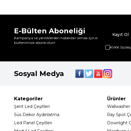
E-Bülten Aboneliği
Kayıt Ol
Kampanya ve yeniliklerden haberdar olmak için e-
bültenimize abone olun!
KVKK Sözleş
Sosyal Medya
Kategoriler
Ürünler
Şerit Led Çeşitleri
Wallwasher
Süs Dekor Aydınlatma
Ray Spot Çeş
Led Panel Çeşitleri
Downlght C