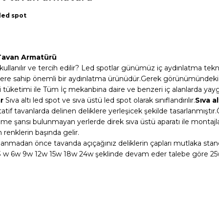
Tavan Armatürü
llanılır ve tercih edilir? Led spotlar günümüz iç aydınlatma tekno
ere sahip önemli bir aydınlatma ürünüdür.Gerek görünümündeki e
 tüketimi ile Tüm İç mekanbina daire ve benzeri iç alanlarda yaygın
r
Sıva altı led spot ve sıva üstü led spot olarak sınıflandırılır.
Sıva al
atif tavanlarda delinen deliklere yerleşicek şekilde tasarlanmıştır.Ö
me şansı bulunmayan yerlerde direk sıva üstü aparatı ile montajla
n renklerin başında gelir.
lanmadan önce tavanda açıçağınız deliklerin çapları mutlaka stand
 3 w 6w 9w 12w 15w 18w 24w şeklinde devam eder talebe göre 25w