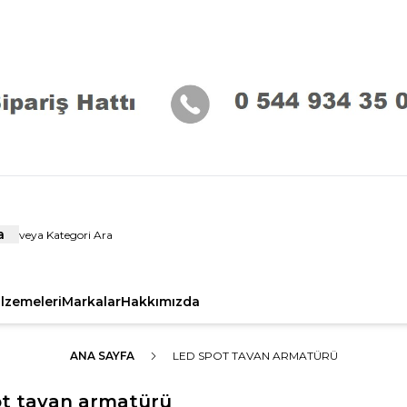
a
alzemeleri
Markalar
Hakkımızda
ANA SAYFA
LED SPOT TAVAN ARMATÜRÜ
ot tavan armatürü