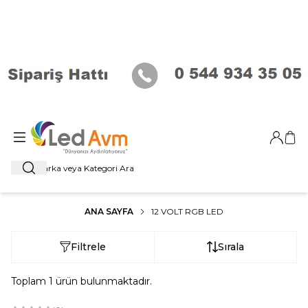
Giriş Ya
Sep
Ara
ANA SAYFA
12 VOLT RGB LED
Filtrele
Sırala
Toplam
1
ürün bulunmaktadır.