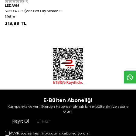
(0)
LEDAVM
5050 RGB Şerit Led Dış Mekan 5
Metre
313,89
TL
W
h
t
s
a
p
p
D
e
s
e
H
a
t
t
E-Bülten Aboneliği
Kampanya ve yeniliklerden haberdar olmak için e-bültenimize abone
olun!
Kayıt Ol
KVKK Sözleşmesi'ni
okudum, kabul ediyorum.