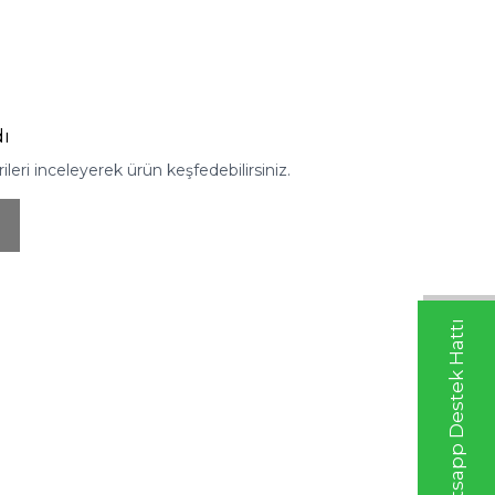
ı
eri inceleyerek ürün keşfedebilirsiniz.
Whatsapp Destek Hattı