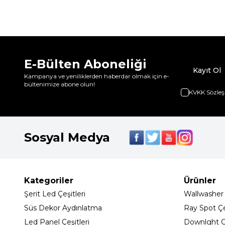
E-Bülten Aboneliği
Kayıt Ol
Kampanya ve yeniliklerden haberdar olmak için e-
bültenimize abone olun!
KVKK Sözleş
Sosyal Medya
Kategoriler
Ürünler
Şerit Led Çeşitleri
Wallwasher
Süs Dekor Aydınlatma
Ray Spot Çeş
Led Panel Çeşitleri
Downlght C