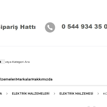
a
alzemeleri
Markalar
Hakkımızda
A
ELEKTRIK MALZEMELERI
ELEKTRIK MALZEMESI
K