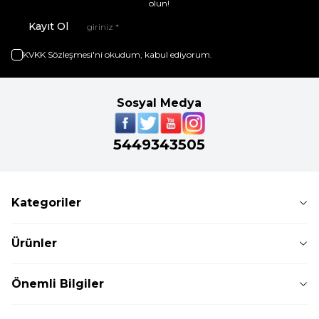
olun!
Kayıt Ol
KVKK Sözleşmesi'ni
okudum, kabul ediyorum.
Sosyal Medya
5449343505
Kategoriler
Ürünler
Önemli Bilgiler