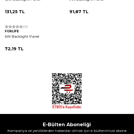
131,25
TL
91,87
TL
(0)
FORLİFE
6W Backlight Panel
72,19
TL
E-Bülten Aboneliği
Kampanya ve yeniliklerden haberdar olmak için e-bültenimize abone