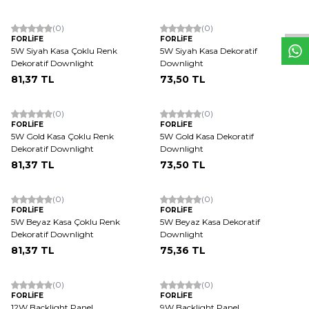
W
h
t
s
a
p
p
D
e
s
e
H
a
t
t
(0)
(0)
FORLİFE
FORLİFE
5W Siyah Kasa Çoklu Renk
5W Siyah Kasa Dekoratif
Dekoratif Downlight
Downlight
81,37
TL
73,50
TL
(0)
(0)
FORLİFE
FORLİFE
5W Gold Kasa Çoklu Renk
5W Gold Kasa Dekoratif
Dekoratif Downlight
Downlight
81,37
TL
73,50
TL
(0)
(0)
FORLİFE
FORLİFE
5W Beyaz Kasa Çoklu Renk
5W Beyaz Kasa Dekoratif
Dekoratif Downlight
Downlight
81,37
TL
75,36
TL
(0)
(0)
FORLİFE
FORLİFE
12W Backlight Panel
9W Backlight Panel