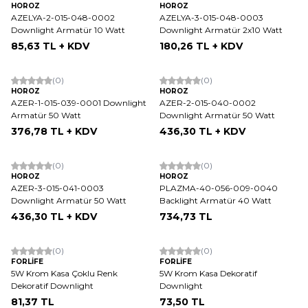
HOROZ
HOROZ
AZELYA-2-015-048-0002
AZELYA-3-015-048-0003
Downlight Armatür 10 Watt
Downlight Armatür 2x10 Watt
85,63
TL + KDV
180,26
TL + KDV
(0)
(0)
HOROZ
HOROZ
AZER-1-015-039-0001 Downlight
AZER-2-015-040-0002
Armatür 50 Watt
Downlight Armatür 50 Watt
376,78
TL + KDV
436,30
TL + KDV
Tükendi
(0)
(0)
HOROZ
HOROZ
AZER-3-015-041-0003
PLAZMA-40-056-009-0040
Downlight Armatür 50 Watt
Backlight Armatür 40 Watt
436,30
TL + KDV
734,73
TL
(0)
(0)
FORLİFE
FORLİFE
5W Krom Kasa Çoklu Renk
5W Krom Kasa Dekoratif
Dekoratif Downlight
Downlight
81,37
TL
73,50
TL