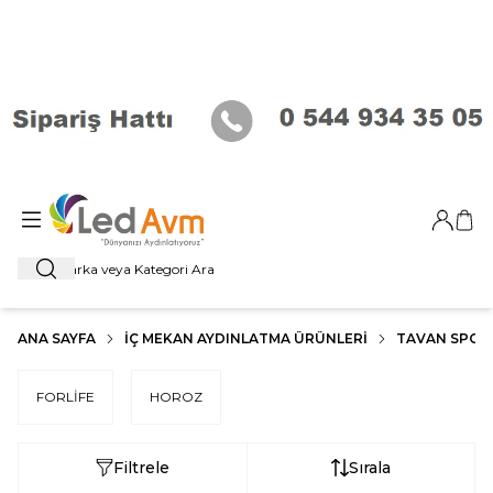
Giriş Ya
Sep
Ara
ANA SAYFA
İÇ MEKAN AYDINLATMA ÜRÜNLERI
TAVAN SPOT
FORLİFE
HOROZ
Filtrele
Sırala