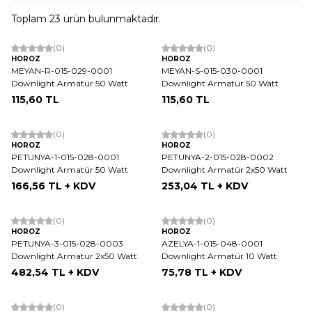
Toplam
23
ürün bulunmaktadır.
(0)
(0)
HOROZ
HOROZ
MEYAN-R-015-029-0001
MEYAN-S-015-030-0001
Downlight Armatür 50 Watt
Downlight Armatür 50 Watt
115,60
TL
115,60
TL
ükendi
Tükendi
(0)
(0)
HOROZ
HOROZ
PETUNYA-1-015-028-0001
PETUNYA-2-015-028-0002
Downlight Armatür 50 Watt
Downlight Armatür 2x50 Watt
166,56
TL + KDV
253,04
TL + KDV
ükendi
(0)
(0)
HOROZ
HOROZ
PETUNYA-3-015-028-0003
AZELYA-1-015-048-0001
Downlight Armatür 2x50 Watt
Downlight Armatür 10 Watt
482,54
TL + KDV
75,78
TL + KDV
ükendi
Tükendi
(0)
(0)