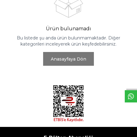
Ürün bulunamadı
Bu listede şu anda ürün bulunmamaktadır. Diğer
kategorileri inceleyerek ürün keşfedebilirsiniz.
Anasayfaya Dön
W
h
t
s
a
p
p
D
e
s
e
H
a
t
t