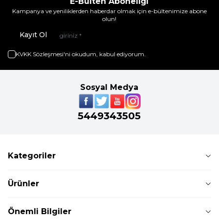
E-Bülten Aboneliği
Kampanya ve yeniliklerden haberdar olmak için e-bültenimize abone
olun!
Kayıt Ol
KVKK Sözleşmesi'ni
okudum, kabul ediyorum.
Sosyal Medya
5449343505
Kategoriler
Ürünler
Önemli Bilgiler