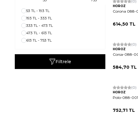
(0)
HOROZ
53 TL - 193 TL
Corona 088-0
193 TL - 333 TL
614,50
TL
333 TL - 473 TL
473 TL - 613 TL
613 TL - 753 TL
(0)
HOROZ
Corsa-088-00
Filtrele
584,70
TL
(0)
HOROZ
Polo-088-001
752,71
TL