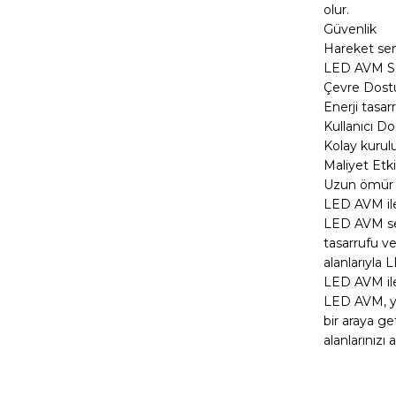
olur.
Güvenlik
Hareket sens
LED AVM Sen
Çevre Dost
Enerji tasar
Kullanıcı D
Kolay kurulu
Maliyet Etk
Uzun ömür v
LED AVM ile
LED AVM sens
tasarrufu v
alanlarıyla
LED AVM ile
LED AVM, yen
bir araya g
alanlarınızı 