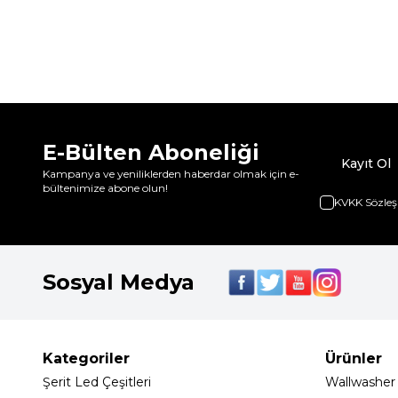
E-Bülten Aboneliği
Kayıt Ol
Kampanya ve yeniliklerden haberdar olmak için e-
bültenimize abone olun!
KVKK Sözleş
Sosyal Medya
Kategoriler
Ürünler
Şerit Led Çeşitleri
Wallwasher