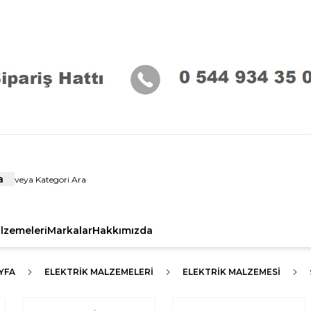
a
alzemeleri
Markalar
Hakkımızda
YFA
ELEKTRIK MALZEMELERI
ELEKTRIK MALZEMESI