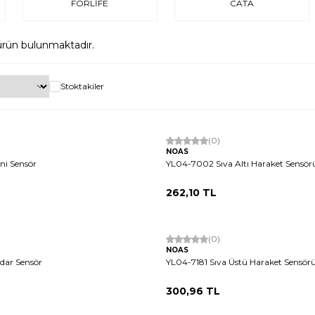
FORLİFE
CATA
rün bulunmaktadır.
Stoktakiler
(0)
NOAS
ni Sensör
YL04-7002 Sıva Altı Haraket Sensör
262,10
TL
Tükendi
(0)
NOAS
dar Sensör
YL04-7181 Sıva Üstü Haraket Sensör
300,96
TL