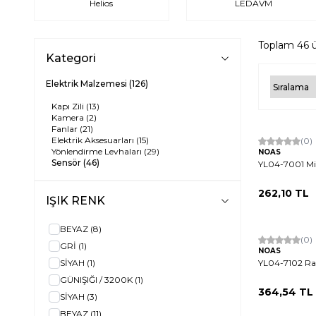
Helios
LEDAVM
Toplam
46
ü
Kategori
Elektrik Malzemesi
(126)
Kapı Zili
(13)
Kamera
(2)
Fanlar
(21)
Elektrik Aksesuarları
(15)
(0)
Yönlendirme Levhaları
(29)
NOAS
Sensör
(46)
YL04-7001 Mi
262,10
TL
IŞIK RENK
BEYAZ
(8)
(0)
GRİ
(1)
NOAS
SİYAH
(1)
YL04-7102 Ra
GÜNIŞIĞI / 3200K
(1)
364,54
TL
SİYAH
(3)
BEYAZ
(11)