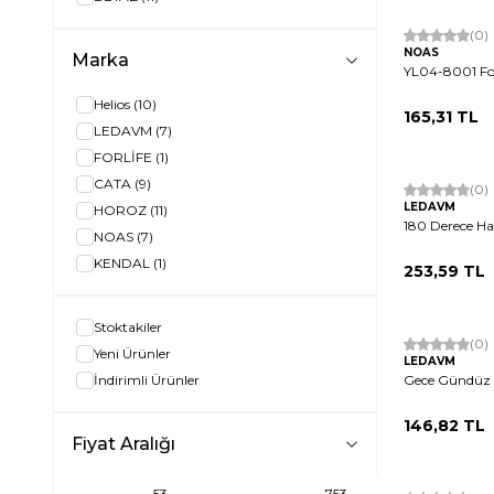
(0)
NOAS
Marka
YL04-8001 Fo
Helios
(10)
165,31
TL
LEDAVM
(7)
FORLİFE
(1)
CATA
(9)
Hızlı Kargo
(0)
LEDAVM
HOROZ
(11)
180 Derece Ha
NOAS
(7)
KENDAL
(1)
253,59
TL
Stoktakiler
(0)
Yeni Ürünler
LEDAVM
İndirimli Ürünler
Gece Gündüz 
146,82
TL
Fiyat Aralığı