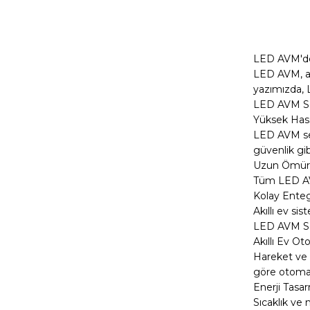
LED AVM'den
LED AVM, ay
yazımızda, L
LED AVM Sen
Yüksek Has
LED AVM sens
güvenlik gi
Uzun Ömür v
Tüm LED AVM
Kolay Ente
Akıllı ev s
LED AVM Sen
Akıllı Ev O
Hareket ve ı
göre otomati
Enerji Tasar
Sıcaklık ve