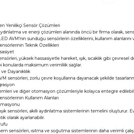
 Yenilikçi Sensör Çözümleri
dınlatma ve enerji çözümleri alanında öncü bir firma olarak, sens
ED AVM'nin sunduğu sensörlerin özelliklerini, kullanım alanlarını v
sörlerinin Teknik Özellikleri
sasiyet
örleri, yüksek hassasiyetle hareket, ışık, sıcaklık gibi çevresel değiş
bi konularda maksimum verimlilik sağlar.
e Dayanıklılık
 sensörleri, zorlu çevre koşullarına dayanacak şekilde tasarlanmış
grasyon
istemleri ve diğer otomasyon çözümleriyle kolayca entegre edilebi
sörlerinin Kullanım Alanları
tomasyonu
şık sensörleri, akıllı aydınlatma sistemlerinin temelini oluşturur. E
k olarak ayarlanabilir.
rufu
 nem sensörleri, ısıtma ve soğutma sistemlerinin daha verimli çalı