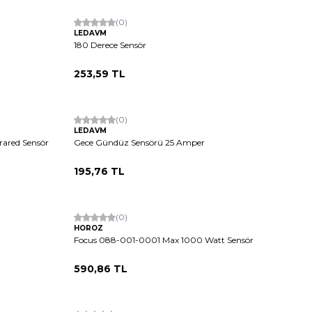
(0)
LEDAVM
180 Derece Sensör
253,59
TL
Tükendi
(0)
LEDAVM
frared Sensör
Gece Gündüz Sensörü 25 Amper
195,76
TL
(0)
HOROZ
Focus 088-001-0001 Max 1000 Watt Sensör
590,86
TL