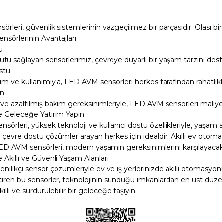
örleri, güvenlik sistemlerinin vazgeçilmez bir parçasıdır. Olası bir i
sörlerinin Avantajları
u
rufu sağlayan sensörlerimiz, çevreye duyarlı bir yaşam tarzını dest
ostu
m ve kullanımıyla, LED AVM sensörleri herkes tarafından rahatlıkla 
in
e azaltılmış bakım gereksinimleriyle, LED AVM sensörleri maliye
 Geleceğe Yatırım Yapın
örleri, yüksek teknoloji ve kullanıcı dostu özellikleriyle, yaşam alan
e çevre dostu çözümler arayan herkes için idealdir. Akıllı ev oto
 LED AVM sensörleri, modern yaşamın gereksinimlerini karşılayacak 
 Akıllı ve Güvenli Yaşam Alanları
ilikçi sensör çözümleriyle ev ve iş yerlerinizde akıllı otomasyonun 
etiren bu sensörler, teknolojinin sunduğu imkanlardan en üst düz
akıllı ve sürdürülebilir bir geleceğe taşıyın.