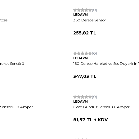
Hızlı Kargo
(0)
LEDAVM
tosel
360 Derece Sensör
255,82
TL
Tükendi
Hızlı Kargo
(0)
LEDAVM
reket Sensörü
160 Derece Hareket ve Ses Duyarlı In
347,03
TL
Hızlı Kargo
(0)
LEDAVM
Sensörü 10 Amper
Gece Gündüz Sensörü 6 Amper
81,57
TL + KDV