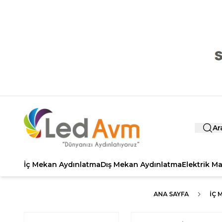
Ar
İç Mekan Aydınlatma
Dış Mekan Aydınlatma
Elektrik M
ANA SAYFA
İÇ 