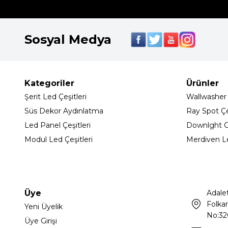
Sosyal Medya
Kategoriler
Ürünler
Şerit Led Çeşitleri
Wallwasher
Süs Dekor Aydınlatma
Ray Spot Çeş
Led Panel Çeşitleri
Downlght C
Modul Led Çeşitleri
Merdiven L
Üye
Adale
Folkar
Yeni Üyelik
No:32
Üye Girişi