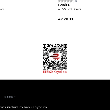
(0)
FORLİFE
ver
4-7W Led Driver
47,28
TL
mesi'ni
okudum, kabul ediyorum.