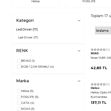
Helios
FORLİFE
Toplam
17
ü
Kategori
Led Driver
(17)
Led Driver
(17)
(0)
RENK
NOAS
Noas YL89-061
BEYAZ
(1)
RGB / ÇOK RENKLİ
(4)
42,85
TL
Marka
(0)
Helios
Helios
(5)
Helios Opto 
FORLİFE
(5)
Kumandası
137,11
TL
CATA
(4)
NOAS
(3)