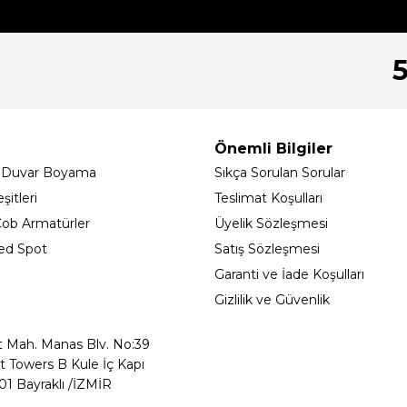
Önemli Bilgiler
 Duvar Boyama
Sıkça Sorulan Sorular
itleri
Teslimat Koşulları
ob Armatürler
Üyelik Sözleşmesi
ed Spot
Satış Sözleşmesi
Garanti ve İade Koşulları
Gizlilik ve Güvenlik
t Mah. Manas Blv. No:39
t Towers B Kule İç Kapı
01 Bayraklı /İZMİR