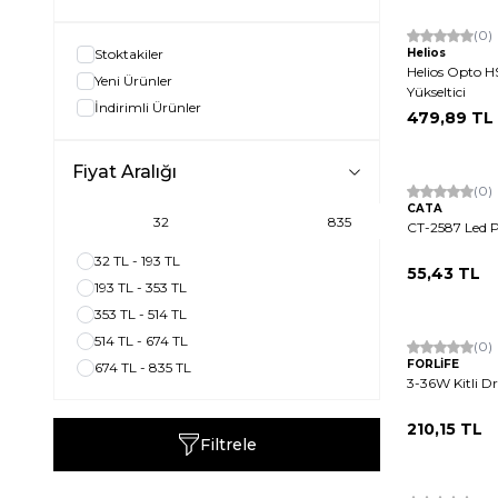
(0)
Stoktakiler
Helios
Helios Opto 
Yeni Ürünler
Yükseltici
İndirimli Ürünler
479,89
TL
Tükendi
Fiyat Aralığı
(0)
CATA
CT-2587 Led 
32 TL - 193 TL
55,43
TL
193 TL - 353 TL
353 TL - 514 TL
514 TL - 674 TL
(0)
FORLİFE
674 TL - 835 TL
3-36W Kitli Dr
210,15
TL
Filtrele