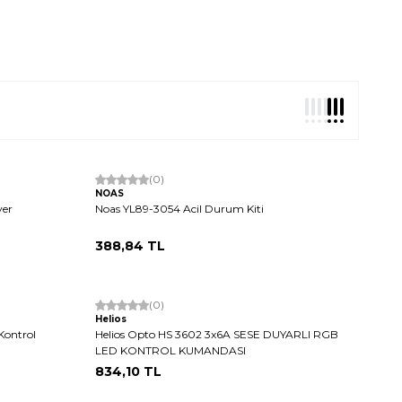
(0)
NOAS
ver
Noas YL89-3054 Acil Durum Kiti
388,84
TL
(0)
Helios
Kontrol
Helios Opto HS 3602 3x6A SESE DUYARLI RGB
LED KONTROL KUMANDASI
834,10
TL