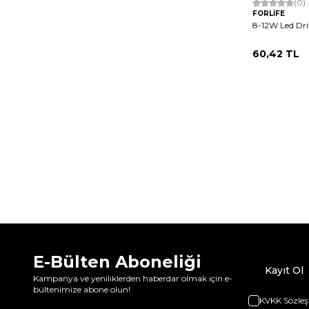
(0)
FORLİFE
8-12W Led Dri
60,42
TL
E-Bülten Aboneliği
Kayıt Ol
Kampanya ve yeniliklerden haberdar olmak için e-
bültenimize abone olun!
KVKK Sözleş