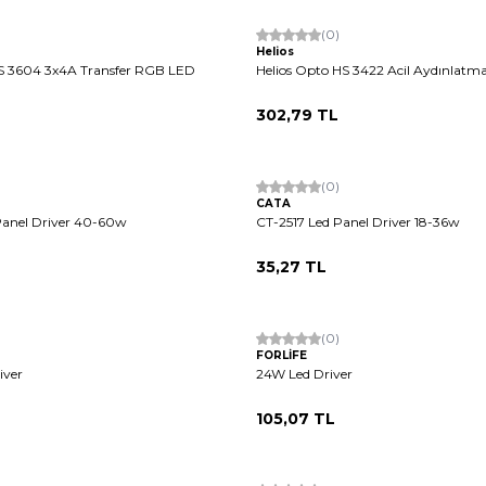
(0)
Helios
HS 3604 3x4A Transfer RGB LED
Helios Opto HS 3422 Acil Aydınlatma 
302,79
TL
Tükendi
(0)
CATA
Panel Driver 40-60w
CT-2517 Led Panel Driver 18-36w
35,27
TL
(0)
FORLİFE
iver
24W Led Driver
105,07
TL