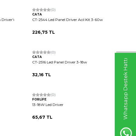
(0)
CATA
Driver'ı
CT-2544 Led Panel Driver Acil Kit 3-60w
226,75
TL
Tükendi
(0)
CATA
Whatsapp Destek Hattı
CT-2516 Led Panel Driver 3-18w
32,16
TL
(0)
FORLİFE
13-18W Led Driver
65,67
TL