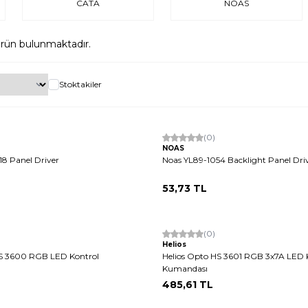
CATA
NOAS
rün bulunmaktadır.
Stoktakiler
Tükendi
(0)
NOAS
8 Panel Driver
Noas YL89-1054 Backlight Panel Dri
53,73
TL
(0)
Helios
HS 3600 RGB LED Kontrol
Helios Opto HS 3601 RGB 3x7A LED 
Kumandası
485,61
TL