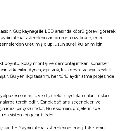
asıdır. Güç kaynağı ile LED arasında köprü görevi görerek,
n, aydınlatma sistemlerinizin ömrünü uzatırken, enerji
emelerden üretilmiş olup, uzun süreli kullanım için
pakt boyutu, kolay montaj ve demontaj imkanı sunarken,
nızı karşılar. Ayrıca, aşırı yük, kısa devre ve aşırı sıcaklık
ştır. Bu yenilikçi tasarım, her türlü aydınlatma projesinde
 yelpazesi sunar. İç ve dış mekan aydınlatmaları, reklam
malarda tercih edilir. Esnek bağlantı seçenekleri ve
için ideal bir çözümdür. Bu ekipman, projelerinizde
latma sistemini garanti eder.
 çıkar. LED aydınlatma sistemlerinin enerji tüketimini