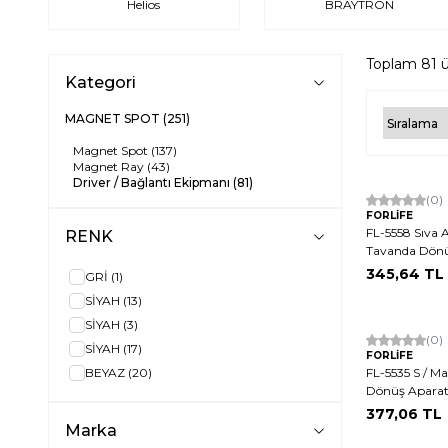
Helios
BRAYTRON
Toplam
81
ü
Kategori
MAGNET SPOT
(251)
Magnet Spot
(137)
Magnet Ray
(43)
Driver / Bağlantı Ekipmanı
(81)
(0)
FORLİFE
FL-5558 Sıva A
RENK
Tavanda Dön
345,64
TL
GRİ
(1)
SİYAH
(13)
SİYAH
(3)
(0)
SİYAH
(17)
FORLİFE
BEYAZ
(20)
FL-5535 S / M
Dönüş Aparat
377,06
TL
Marka