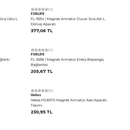
(0)
FORLİFE
ıva Üstü L
FL-5534 / Magnet Armatür Duvar Sıva Altı L
Dönüş Aparatı
377,06
TL
(0)
FORLİFE
ğlantı
FL-5538 / Magnet Armatür Enerji Başlangıç
Bağlantısı
205,67
TL
(0)
Helios
Helios HS 8570 Magnet Armatür Askı Aparatı
Takımı
230,95
TL