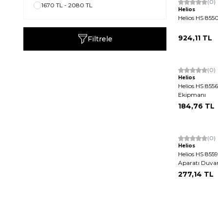
(0)
1670 TL - 2080 TL
Helios
Helios HS 855
924,11
TL
Filtrele
(0)
Helios
Helios HS 855
Ekipmanı
184,76
TL
(0)
Helios
Helios HS 855
Aparatı Duva
277,14
TL