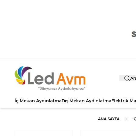
Ar
İç Mekan Aydınlatma
Dış Mekan Aydınlatma
Elektrik M
ANA SAYFA
İ