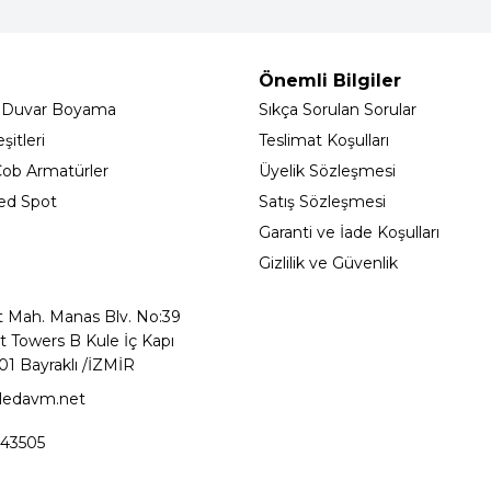
Önemli Bilgiler
 Duvar Boyama
Sıkça Sorulan Sorular
itleri
Teslimat Koşulları
ob Armatürler
Üyelik Sözleşmesi
ed Spot
Satış Sözleşmesi
Garanti ve İade Koşulları
Gizlilik ve Güvenlik
t Mah. Manas Blv. No:39
t Towers B Kule İç Kapı
01 Bayraklı /İZMİR
ledavm.net
43505