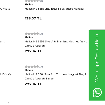
(0)
Helios
00 Watt
Helios HS 8555 LED Enerji Başlangıç Noktası
138,57
TL
(0)
Whatsapp Destek Hattı
Helios
antı
Helios HS 8558 Sıva Altı Trimless Magnet Ray L
Dönüş Aparatı
277,14
TL
Tükendi
(0)
Helios
y L Dönüş
Helios HS 8561 Sıva Altı Trimless Magnet Ray L
Dönüş Aparatı Tavan
277,14
TL