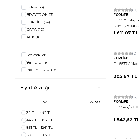
Helios
(53)
(0)
BRAYTRON
(3)
FORLİFE
FL-5539 Magne
FORLİFE
(14)
Dönüş Aparat
CATA
(10)
1.611,07
TL
ACK
(1)
(0)
Stoktakiler
FORLİFE
Yeni Ürünler
FL-5537 / Mag
İndirimli Ürünler
205,67
TL
Fiyat Aralığı
(0)
FORLİFE
FL-5545 / 20
32 TL - 442 TL
1.542,52
T
442 TL - 851 TL
851 TL - 1261 TL
1261 TL - 1670 TL