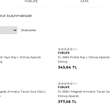
FORLİFE
CATA
rün bulunmaktadır.
Stoktakiler
(0)
FORLİFE
ltı Yaylı Ray L Dönüş Aparatı
FL-6654 Pratik Ray L Dönüş Aparat
üş
Dönüş
345,64
TL
(0)
FORLİFE
agnet Armatür Tavan Sıva Üstü L
FL-5535 / Magnet Armatür Tavan Sıva
ı
Dönüş Aparatı
377,06
TL