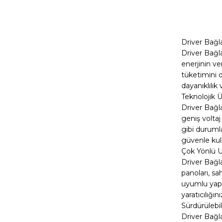
Driver Bağl
Driver Bağl
enerjinin ve
tüketimini 
dayanıklılık 
Teknolojik Ü
Driver Bağl
geniş voltaj 
gibi durumla
güvenle kull
Çok Yönlü U
Driver Bağla
panoları, sa
uyumlu yapıs
yaratıcılığı
Sürdürüleb
Driver Bağla