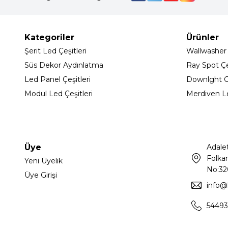
Kategoriler
Ürünler
Şerit Led Çeşitleri
Wallwasher
Süs Dekor Aydınlatma
Ray Spot Çeş
Led Panel Çeşitleri
Downlght C
Modul Led Çeşitleri
Merdiven L
Üye
Adale
Folkar
Yeni Üyelik
No:32
Üye Girişi
info@
54493