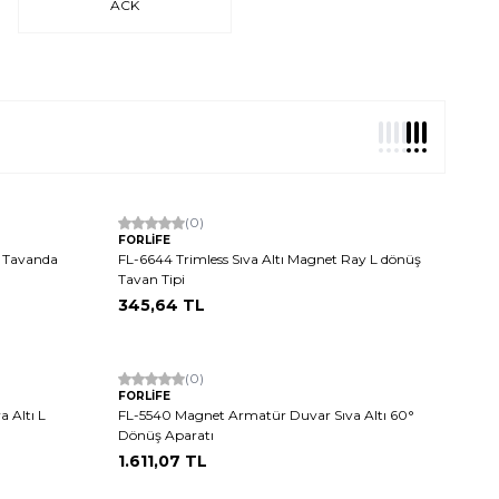
ACK
(0)
FORLİFE
ı Tavanda
FL-6644 Trimless Sıva Altı Magnet Ray L dönüş
Tavan Tipi
345,64
TL
(0)
FORLİFE
 Altı L
FL-5540 Magnet Armatür Duvar Sıva Altı 60°
Dönüş Aparatı
1.611,07
TL