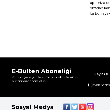
optimize ede
ortadan kald
karbon ayak 
E-Bülten Aboneliği
Kayıt Ol
Kampanya ve yeniliklerden haberdar olmak için e-
bültenimize abone olun!
KVKK Sözleş
Sosyal Medya