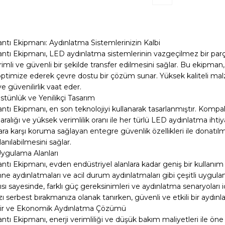
antı Ekipmanı: Aydınlatma Sistemlerinizin Kalbi
antı Ekipmanı, LED aydınlatma sistemlerinin vazgeçilmez bir parç
rimli ve güvenli bir şekilde transfer edilmesini sağlar. Bu ekipma
optimize ederek çevre dostu bir çözüm sunar. Yüksek kaliteli malz
ve güvenilirlik vaat eder.
stünlük ve Yenilikçi Tasarım
antı Ekipmanı, en son teknolojiyi kullanarak tasarlanmıştır. Kom
aralığı ve yüksek verimlilik oranı ile her türlü LED aydınlatma ihtiyacı
ra karşı koruma sağlayan entegre güvenlik özellikleri ile donatılmı
anılabilmesini sağlar.
ygulama Alanları
ntı Ekipmanı, evden endüstriyel alanlara kadar geniş bir kullanım
hne aydınlatmaları ve acil durum aydınlatmaları gibi çeşitli uygula
ı sayesinde, farklı güç gereksinimleri ve aydınlatma senaryoları 
nızı serbest bırakmanıza olanak tanırken, güvenli ve etkili bir aydın
ilir ve Ekonomik Aydınlatma Çözümü
ntı Ekipmanı, enerji verimliliği ve düşük bakım maliyetleri ile öne