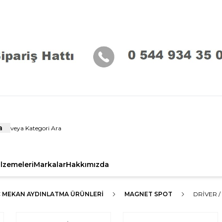
a
alzemeleri
Markalar
Hakkımızda
Ç MEKAN AYDINLATMA ÜRÜNLERI
MAGNET SPOT
DRIVER /