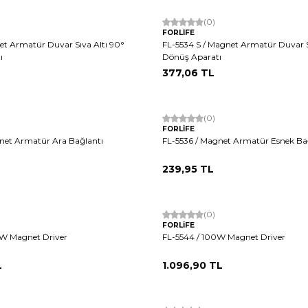
(0)
FORLİFE
t Armatür Duvar Sıva Altı 90°
FL-5534 S / Magnet Armatür Duvar S
ı
Dönüş Aparatı
377,06
TL
(0)
FORLİFE
net Armatür Ara Bağlantı
FL-5536 / Magnet Armatür Esnek Ba
239,95
TL
(0)
FORLİFE
0W Magnet Driver
FL-5544 / 100W Magnet Driver
L
1.096,90
TL