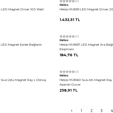
(0)
Helios
0 LED Magnet Driver 100 Watt
Helios HS 8551 LED Magnet Driver 2
1.432,51
TL
(0)
Helios
6 LED Magnet Esnek Bağlantı
Helios HS 8557 LED Magnet Ara Bağl
Ekipmanı
184,76
TL
(0)
Helios
9 Sıva Üstü Magnet Ray L Dönüş
Helios HS 8560 Sıva Altı Magnet Ra
r
Aparatı Duvar
258,91
TL
1
2
3
4