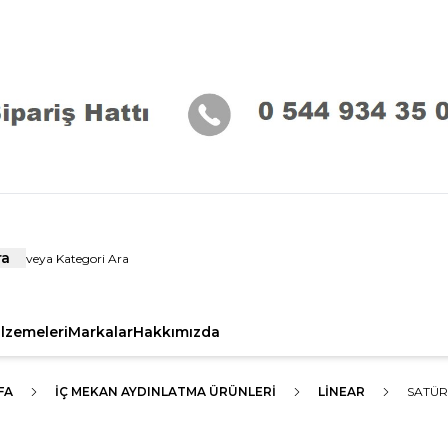
ra
alzemeleri
Markalar
Hakkımızda
FA
İÇ MEKAN AYDINLATMA ÜRÜNLERI
LİNEAR
SATÜR