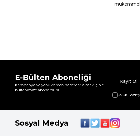
mükemmel b
E-Bülten Aboneliği
Kayıt Ol
Kampanya ve yeniliklerden haberdar olmak için e-
bültenimize abone olun!
KVKK Sözleş
Sosyal Medya