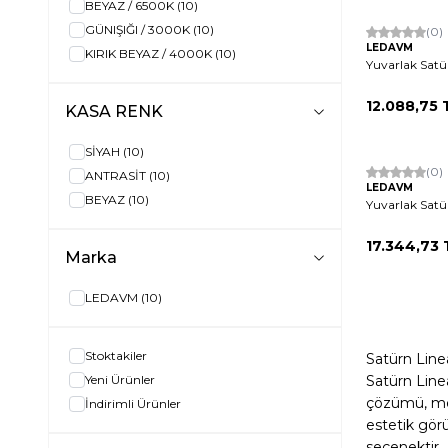
BEYAZ / 6500K
(10)
GÜNIŞIĞI / 3000K
(10)
(0)
LEDAVM
KIRIK BEYAZ / 4000K
(10)
Yuvarlak Sat
12.088,75
KASA RENK
SİYAH
(10)
(0)
ANTRASİT
(10)
LEDAVM
BEYAZ
(10)
Yuvarlak Sat
17.344,73
Marka
LEDAVM
(10)
Stoktakiler
Satürn Line
Yeni Ürünler
Satürn Line
çözümü, mek
İndirimli Ürünler
estetik görü
seçenektir.