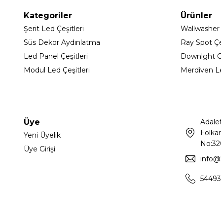
Kategoriler
Ürünler
Şerit Led Çeşitleri
Wallwasher
Süs Dekor Aydınlatma
Ray Spot Çeş
Led Panel Çeşitleri
Downlght C
Modul Led Çeşitleri
Merdiven L
Üye
Adale
Folkar
Yeni Üyelik
No:32
Üye Girişi
info@
54493