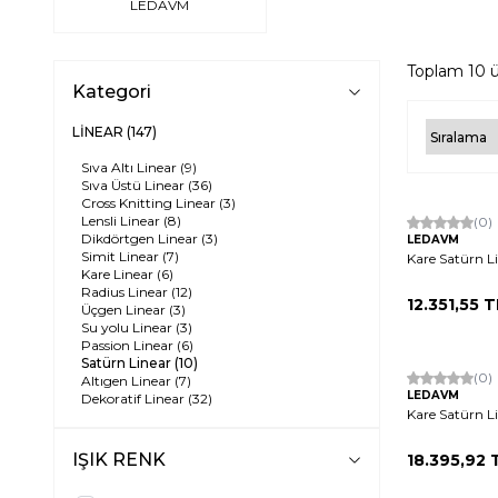
LEDAVM
Toplam
10
ü
Kategori
LİNEAR
(147)
Sıva Altı Linear
(9)
Sıva Üstü Linear
(36)
Cross Knitting Linear
(3)
Lensli Linear
(8)
(0)
Dikdörtgen Linear
(3)
LEDAVM
Simit Linear
(7)
Kare Satürn 
Kare Linear
(6)
Radius Linear
(12)
12.351,55
T
Üçgen Linear
(3)
Su yolu Linear
(3)
Passion Linear
(6)
Satürn Linear
(10)
(0)
Altıgen Linear
(7)
LEDAVM
Dekoratif Linear
(32)
Kare Satürn 
Linear Askı Aparatı
(3)
IŞIK RENK
18.395,92