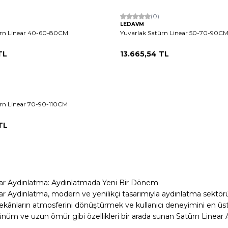
(0)
LEDAVM
ürn Linear 40-60-80CM
Yuvarlak Satürn Linear 50-70-90C
TL
13.665,54
TL
ürn Linear 70-90-110CM
TL
ar Aydınlatma: Aydınlatmada Yeni Bir Dönem
ar Aydınlatma, modern ve yenilikçi tasarımıyla aydınlatma sektö
ânların atmosferini dönüştürmek ve kullanıcı deneyimini en üst dü
nüm ve uzun ömür gibi özellikleri bir arada sunan Satürn Linear Ay