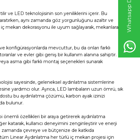
Whatsapp Destek Hattı
ir ve LED teknolojisinin son yeniliklerini içerir. Bu
yaratırken, aynı zamanda göz yorgunluğunu azaltır ve
ürlü iç mekan dekorasyonu ile uyum sağlayarak, mekanlara
ve konfigürasyonlarda mevcuttur, bu da onları farklı
toranlar ve evler gibi geniş bir kullanım alanına sahiptir.
veya asma gibi farklı montaj seçenekleri sunarak
nolojisi sayesinde, geleneksel aydınlatma sistemlerine
esine yardımcı olur. Ayrıca, LED lambaların uzun ömrü, sık
re dostu bu aydınlatma çözümü, karbon ayak izinizi
da bulunur.
i önemli özellikleri bir araya getirerek aydınlatma
katarak, kullanıcı deneyimini zenginleştirir ve enerji
aynı zamanda çevreye ve bütçenize de katkıda
türn Linear Aydınlatma her türlü iç mekan projesi için