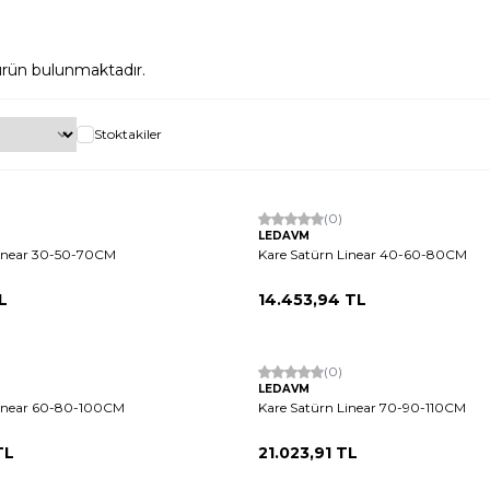
rün bulunmaktadır.
Stoktakiler
(0)
LEDAVM
Linear 30-50-70CM
Kare Satürn Linear 40-60-80CM
L
14.453,94
TL
(0)
LEDAVM
Linear 60-80-100CM
Kare Satürn Linear 70-90-110CM
TL
21.023,91
TL