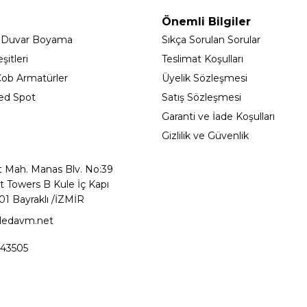
Önemli Bilgiler
 Duvar Boyama
Sıkça Sorulan Sorular
itleri
Teslimat Koşulları
ob Armatürler
Üyelik Sözleşmesi
ed Spot
Satış Sözleşmesi
Garanti ve İade Koşulları
Gizlilik ve Güvenlik
t Mah. Manas Blv. No:39
t Towers B Kule İç Kapı
01 Bayraklı /İZMİR
ledavm.net
43505