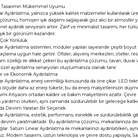
ve Tasarımın Mükemmel Uyumu
r Aydınlatma, yalnızca yüksek kaliteli malzemeler kullanılarak üretil
çözümü, homojen ışık dağılımı sağlayarak göz alıcı bir atmosfer 
l aydınlık seviyesini artırır. Zarif ve minimalist tasarımı, her t
ık bir görünüm kazandırır.
 Çok Yönlülük
r Aydınlatma sistemleri, modüler yapıları sayesinde çeşitli boyut 
çlarına uygun hale getirir. Ofisler, alışveriş merkezleri, oteller, res
um özelliği ile dikkat çeken bu aydınlatma çözümü, tavan, duvar 
özel aydınlatma senaryoları oluşturmanıza olanak tanır.
lir ve Ekonomik Aydınlatma
ar Aydınlatma, enerji verimliliği konusunda da öne çıkar. LED tek
 ölçüde daha az enerji tüketir, bu da enerji maliyetlerinizin düşm
mi ihtiyacını ortadan kaldırır ve bakım maliyetlerini azaltır. Çev
 yardımcı olurken, aynı zamanda sürdürülebilir bir geleceğe katkı
da Devrim Yaratan Bir Seçenek
r Aydınlatma, estetik, performans, esneklik ve sürdürülebilirlik gib
devrim yaratmaktadır. Bu aydınlatma çözümü, mekanlarınıza değer 
ağlar. Satürn Linear Aydınlatma ile mekanlarınızı aydınlatırken, 
. Modern tasarımı, üstün teknolojisi ve çevre dostu yapısıyla, Sa