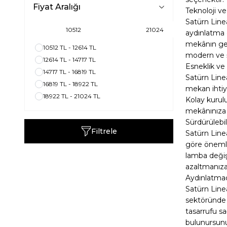
Fiyat Aralığı
Teknoloji 
Satürn Linea
aydınlatma 
mekânın gene
10512 TL - 12614 TL
modern ve ş
12614 TL - 14717 TL
Esneklik ve
14717 TL - 16819 TL
Satürn Linea
16819 TL - 18922 TL
mekan ihtiya
18922 TL - 21024 TL
Kolay kurul
mekânınıza 
Sürdürülebi
Filtrele
Satürn Line
göre önemli
lamba değişi
azaltmanıza
Aydınlatma
Satürn Linea
sektöründe 
tasarrufu s
bulunursunuz