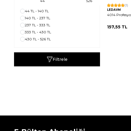
Hızlı Kargo
(1)
LEDAVM
44 TL - 140 TL
4014 Profesyon
140 TL - 237 TL
237 TL - 333 TL
157,55
TL
333 TL - 430 TL
430 TL - 526 TL
Filtrele