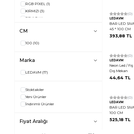
RGB PİXEL
(1)
KIRMIZI
(3)
Hızlı Kargo
(0)
BEYAZ
(4)
LEDAVM
BAR LED SIV
BEYAZ / 6500K
(10)
45 ° 100 CM
CM
AMBER
(1)
393,88
TL
GÜNIŞIĞI / 3000K
(10)
100
(10)
AMBER / 2700K
(10)
KIRMIZI
(10)
(0)
Marka
LEDAVM
MAVİ
(10)
Neon Led / Fiş 
YEŞİL
(10)
Dış Mekan
LEDAVM
(17)
RGB ÇOK RENKLİ
(1)
44,64
TL
KIRIK BEYAZ / 4000K
(10)
Stoktakiler
Yeni Ürünler
Hızlı Kargo
(0)
LEDAVM
İndirimli Ürünler
BAR LED SIV
100 CM
525,18
TL
Fiyat Aralığı