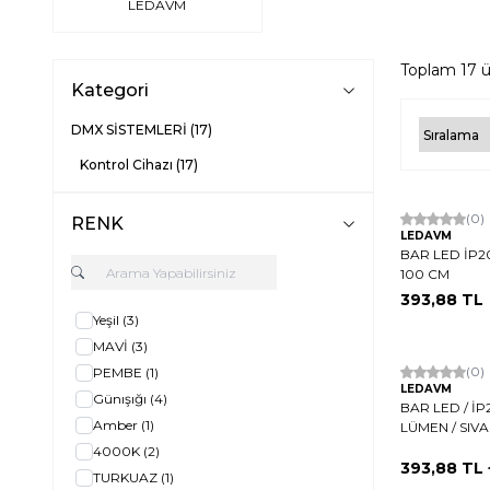
LEDAVM
Toplam
17
ü
Kategori
DMX SİSTEMLERİ
(17)
Kontrol Cihazı
(17)
Hızlı Kargo
(0)
RENK
LEDAVM
BAR LED İP20
100 CM
393,88
TL
Yeşil
(3)
MAVİ
(3)
(0)
PEMBE
(1)
LEDAVM
Günışığı
(4)
BAR LED / İP
Amber
(1)
LÜMEN / SIVA 
4000K
(2)
393,88
TL 
TURKUAZ
(1)