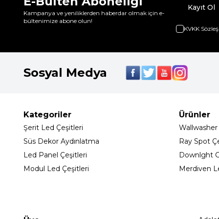
E-Bülten Aboneliği
Kayıt Ol
Kampanya ve yeniliklerden haberdar olmak için e-
bültenimize abone olun!
KVKK Sözleş
Sosyal Medya
Kategoriler
Ürünler
Şerit Led Çeşitleri
Wallwasher
Süs Dekor Aydınlatma
Ray Spot Çeş
Led Panel Çeşitleri
Downlght C
Modul Led Çeşitleri
Merdiven L