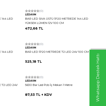
Hızlı Kargo
(0)
LEDAVM
 144 LED
BAR LED SIVA ÜSTÜ İP20 METREDE 144 LED
YÜKSEK LÜMEN 12V 100 CM
472,66
TL
Hızlı Kargo
(0)
LEDAVM
 144 LED
BAR LED İP20 METREDE 72 LED 24V 100 CM
Whatsapp Destek Hattı
525,18
TL
Hızlı Kargo
(0)
LEDAVM
 72 LED 24V
5630 Bar Led Pcb İç Mekan 1 Metre
87,53
TL + KDV