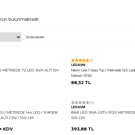
rün bulunmaktadır.
Stoktakiler
(1)
LEDAVM
 METREDE 72 LED SIVA ALTI 12V
Neon Led / Yassı Tip / Metrede 120 Led 
Mekan İP65
88,52
TL
Hızlı Kargo
(0)
LEDAVM
20 / METREDE 144 LED / YÜKSEK
BAR LED SIVA ÜSTÜ İP20 METREDE
ALTI / 12V / 100 CM
100 CM
+ KDV
393,88
TL