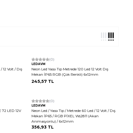
(0)
LEDAVM
/ 12 Volt / Dış
Neon Led Yassı Tip Metrede 120 Led 12 Volt Dış
Mekan İP65 RGB (Çok Renkli) 6x12mm
245,57
TL
(0)
LEDAVM
 72 LED 12V
Neon Led / Yassı Tip / Metrede 60 Led / 12 Volt / Dış
Mekan İP65 / RGB PİXEL Ws2811 (Akan
Animasyonlu) / 6x12mm
356,93
TL