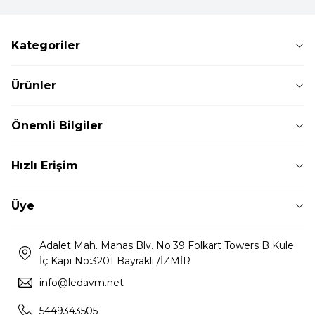
Kategoriler
Ürünler
Önemli Bilgiler
Hızlı Erişim
Üye
Adalet Mah. Manas Blv. No:39 Folkart Towers B Kule
İç Kapı No:3201 Bayraklı /İZMİR
info@ledavm.net
5449343505