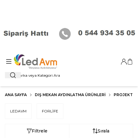
Giriş Ya
Sep
Ara
ANA SAYFA
DIŞ MEKAN AYDINLATMA ÜRÜNLERI
PROJEKTÖR
LEDAVM
FORLİFE
Filtrele
Sırala