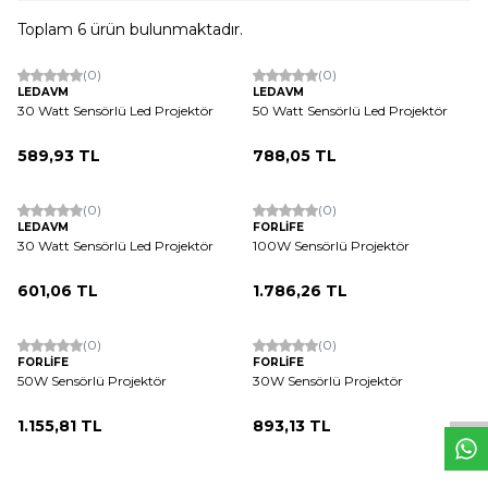
Toplam
6
ürün bulunmaktadır.
ükendi
Tükendi
(0)
(0)
LEDAVM
LEDAVM
30 Watt Sensörlü Led Projektör
50 Watt Sensörlü Led Projektör
589,93
TL
788,05
TL
ükendi
(0)
(0)
LEDAVM
FORLİFE
30 Watt Sensörlü Led Projektör
100W Sensörlü Projektör
601,06
TL
1.786,26
TL
Tükendi
W
h
t
s
a
p
p
D
e
s
e
H
a
t
t
(0)
(0)
FORLİFE
FORLİFE
50W Sensörlü Projektör
30W Sensörlü Projektör
1.155,81
TL
893,13
TL