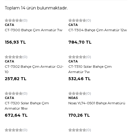
Toplam
14
ürün bulunmaktadır.
ükendi
Tükendi
(0)
(0)
CATA
CATA
CT-7300 Bahçe Çim Armatür 7w
CT-7304 Bahçe Çim Armatür 12w
156,93
TL
784,70
TL
ükendi
(0)
(0)
CATA
CATA
CT-7302 Bahçe Çim Armatür GU-
CT-7310 Solar Bahçe Çim
10
Armatür 7w
257,82
TL
532,46
TL
Tükendi
(0)
(0)
CATA
NOAS
CT-7320 Solar Bahçe Çim
Noas YL74-0501 Bahçe Armatürü
Armatür 18w
672,64
TL
170,26
TL
Tükendi
(0)
(0)