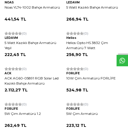
NOAS
LEDAVM
Noas YL74-1002 Bahçe Armatürü
5 Watt Kazıklı Bahçe Armatürü
441,54
TL
266,94
TL
ükendi
W
h
t
s
a
p
p
D
e
s
e
H
a
t
t
(0)
(0)
LEDAVM
Helios
5 Watt Kazıklı Bahçe Armatürü
Helios Opto HS 3832 Çim
Yeşil
Armatürü 7 Watt
222,45
TL
256,90
TL
(0)
(0)
ACK
FORLİFE
ACK AG60-05891 RGB Solar Led
10W Çim Armatürü FORLİFE
Kazıklı Bahçe Armatürü
2.112,27
TL
524,98
TL
(0)
(0)
FORLİFE
FORLİFE
5W Çim Armatürü 1.2
5W Çim Armatürü
262,49
TL
223,12
TL