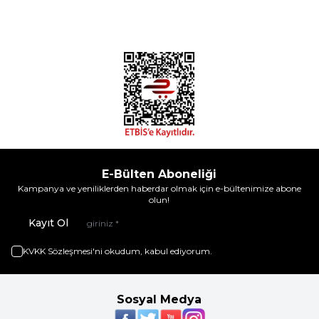
E-Bülten Aboneliği
Kampanya ve yeniliklerden haberdar olmak için e-bültenimize abone
olun!
Kayıt Ol
KVKK Sözleşmesi'ni
okudum, kabul ediyorum.
Sosyal Medya