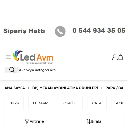
Giriş Ya
Sep
Ara
ANA SAYFA
DIŞ MEKAN AYDINLATMA ÜRÜNLERI
PARK / BAHÇ
Helios
LEDAVM
FORLİFE
CATA
ACK
Filtrele
Sırala